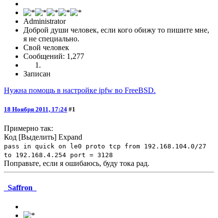
Administrator
Доброй души человек, если кого обижу то пишите мне,
я не специально.
Свой человек
Сообщений: 1,277
Записан
Нужна помощь в настройке ipfw во FreeBSD.
18 Ноября 2011, 17:24
#1
Примерно так:
Код
[Выделить]
Expand
pass in quick on le0 proto tcp from 192.168.104.0/27
to 192.168.4.254 port = 3128
Поправьте, если я ошибаюсь, буду тока рад.
_Saffron_