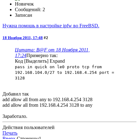
Новичок
Сообщений: 2
Записан
Нужна помощь в настройке ipfw во FreeBSD.
18 Ноября 2011, 17:48
#2
Цитата: B@F от 18 Ноября 2011,
17:24
Примерно так:
Код
[Выделить]
Expand
pass in quick on le0 proto tcp from
192.168.104.0/27 to 192.168.4.254 port =
3128
Добавил так
add allow all from any to 192.168.4.254 3128
add allow all from 192.168.4.254 3128 to any
Заработало.
Действия пользователей
Печать
Вверх
Страницы
1