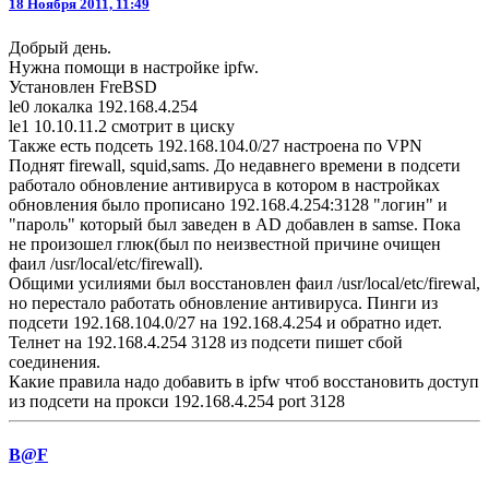
18 Ноября 2011, 11:49
Добрый день.
Нужна помощи в настройке ipfw.
Установлен FreBSD
le0 локалка 192.168.4.254
le1 10.10.11.2 смотрит в циску
Также есть подсеть 192.168.104.0/27 настроена по VPN
Поднят firewall, squid,sams. До недавнего времени в подсети
работало обновление антивируса в котором в настройках
обновления было прописано 192.168.4.254:3128 "логин" и
"пароль" который был заведен в AD добавлен в samse. Пока
не произошел глюк(был по неизвестной причине очищен
фаил /usr/local/etc/firewall).
Общими усилиями был восстановлен фаил /usr/local/etc/firewal,
но перестало работать обновление антивируса. Пинги из
подсети 192.168.104.0/27 на 192.168.4.254 и обратно идет.
Телнет на 192.168.4.254 3128 из подсети пишет сбой
соединения.
Какие правила надо добавить в ipfw чтоб восстановить доступ
из подсети на прокси 192.168.4.254 port 3128
B@F