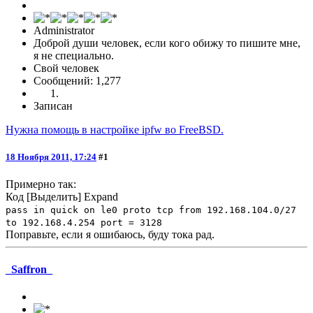
Administrator
Доброй души человек, если кого обижу то пишите мне,
я не специально.
Свой человек
Сообщений: 1,277
Записан
Нужна помощь в настройке ipfw во FreeBSD.
18 Ноября 2011, 17:24
#1
Примерно так:
Код
[Выделить]
Expand
pass in quick on le0 proto tcp from 192.168.104.0/27
to 192.168.4.254 port = 3128
Поправьте, если я ошибаюсь, буду тока рад.
_Saffron_