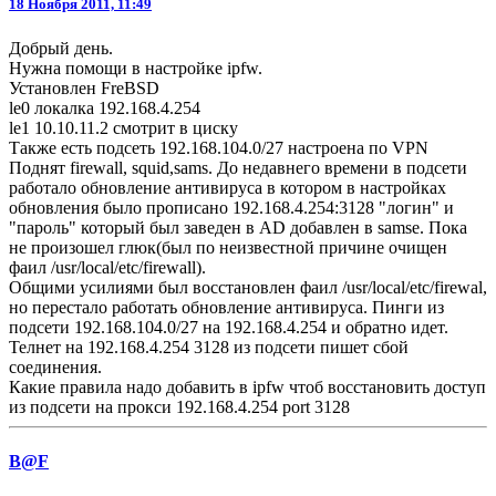
18 Ноября 2011, 11:49
Добрый день.
Нужна помощи в настройке ipfw.
Установлен FreBSD
le0 локалка 192.168.4.254
le1 10.10.11.2 смотрит в циску
Также есть подсеть 192.168.104.0/27 настроена по VPN
Поднят firewall, squid,sams. До недавнего времени в подсети
работало обновление антивируса в котором в настройках
обновления было прописано 192.168.4.254:3128 "логин" и
"пароль" который был заведен в AD добавлен в samse. Пока
не произошел глюк(был по неизвестной причине очищен
фаил /usr/local/etc/firewall).
Общими усилиями был восстановлен фаил /usr/local/etc/firewal,
но перестало работать обновление антивируса. Пинги из
подсети 192.168.104.0/27 на 192.168.4.254 и обратно идет.
Телнет на 192.168.4.254 3128 из подсети пишет сбой
соединения.
Какие правила надо добавить в ipfw чтоб восстановить доступ
из подсети на прокси 192.168.4.254 port 3128
B@F