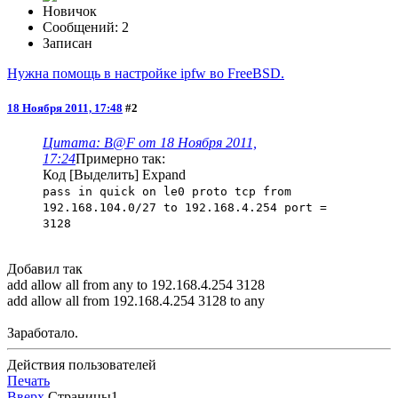
Новичок
Сообщений: 2
Записан
Нужна помощь в настройке ipfw во FreeBSD.
18 Ноября 2011, 17:48
#2
Цитата: B@F от 18 Ноября 2011,
17:24
Примерно так:
Код
[Выделить]
Expand
pass in quick on le0 proto tcp from
192.168.104.0/27 to 192.168.4.254 port =
3128
Добавил так
add allow all from any to 192.168.4.254 3128
add allow all from 192.168.4.254 3128 to any
Заработало.
Действия пользователей
Печать
Вверх
Страницы
1