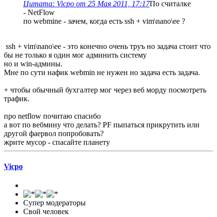
Цитата: Vicpo от 25 Мая 2011, 17:17
По считалке
- NetFlow
по webmine - зачем, когда есть ssh + vim\nano\ee ?
ssh + vim\nano\ee - это конечно очень труъ но задача стоит что
бы не только я один мог админить систему
но и win-админы.
Мне по сути нафик webmin не нужен но задача есть задача.
+ чтобы обычный бухгалтер мог через веб морду посмотреть
трафик.
про netflow почитаю спасибо
а вот по вебмину что делать? PF пыпаться прикрутить или
другой фаервол попробовать?
жрите мусор - спасайте планету
Vicpo
Супер модераторы
Свой человек