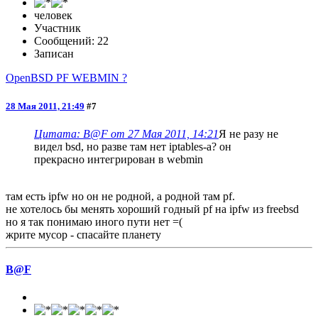
человек
Участник
Сообщений: 22
Записан
OpenBSD PF WEBMIN ?
28 Мая 2011, 21:49
#7
Цитата: B@F от 27 Мая 2011, 14:21
Я не разу не
видел bsd, но разве там нет iptables-а? он
прекрасно интегрирован в webmin
там есть ipfw но он не родной, а родной там pf.
не хотелось бы менять хороший годный pf на ipfw из freebsd
но я так понимаю иного пути нет =(
жрите мусор - спасайте планету
B@F