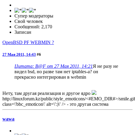
Супер модераторы
Свой человек
Сообщений: 2,170
Записан
OpenBSD PF WEBMIN ?
27 Мая 2011, 14:43
#6
Цитата: B@F от 27 Мая 2011, 14:21
Я не разу не
видел bsd, но разве там нет iptables-а? он
прекрасно интегрирован в webmin
Нету, там другая реализация и другое ядро
http://linuxforum.kz/public/style_emoticons/<#EMO_DIR#>/smile.gif
class=\'bbc_emoticon\' alt=\':)\' /> - это другая система
wawa