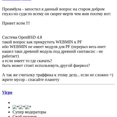
Преамбула - запостил я данный вопрос на старом добром
гну.кз но судя по всему он скорее мертв чем жив посему вот:
Привет всем !!!
Система OpenBSD 4.8
такой вопрос как прикрутить WEBMIN к PF
ибо WEBMIN не имеет модуля для PF (перерыл весь инет
нашел таки древний модуль под древний синтаксис - не
работает)
а если имеет то где скачать?
быть может стоит использовуть другой фаервол?
А так же считалку траффика к этому делу... если не сложно =)
жрите мусор - спасайте планету
Vicpo
Супер модераторы
Свой человек