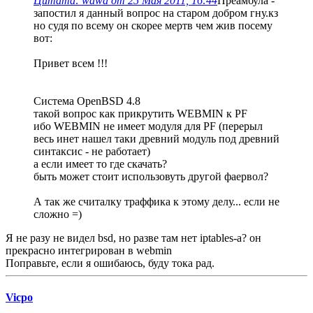
Цитата: wawa от 25 Мая 2011, 16:44
Преамбула -
запостил я данный вопрос на старом добром гну.кз
но судя по всему он скорее мертв чем жив посему
вот:
Привет всем !!!
Система OpenBSD 4.8
такой вопрос как прикрутить WEBMIN к PF
ибо WEBMIN не имеет модуля для PF (перерыл
весь инет нашел таки древний модуль под древний
синтаксис - не работает)
а если имеет то где скачать?
быть может стоит использовуть другой фаервол?
А так же считалку траффика к этому делу... если не
сложно =)
Я не разу не видел bsd, но разве там нет iptables-а? он
прекрасно интегрирован в webmin
Поправьте, если я ошибаюсь, буду тока рад.
Vicpo