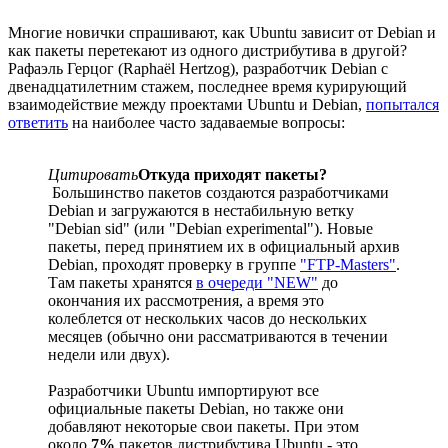
Многие новички спрашивают, как Ubuntu зависит от Debian и
как пакеты перетекают из одного дистрибутива в другой?
Рафаэль Герцог (Raphaël Hertzog), разработчик Debian с
двенадцатилетним стажем, последнее время курирующий
взаимодействие между проектами Ubuntu и Debian,
попытался
ответить
на наиболее часто задаваемые вопросы:
Цитировать
Откуда приходят пакеты?
Большинство пакетов создаются разработчиками
Debian и загружаются в нестабильную ветку
"Debian sid" (или "Debian experimental"). Новые
пакеты, перед принятием их в официальный архив
Debian, проходят проверку в группе
"FTP-Masters"
.
Там пакеты хранятся
в очереди "NEW"
до
окончания их рассмотрения, а время это
колеблется от нескольких часов до нескольких
месяцев (обычно они рассматриваются в течении
недели или двух).
Разработчики Ubuntu импортируют все
официальные пакеты Debian, но также они
добавляют некоторые свои пакеты. При этом
около
7%
пакетов дистрибутива Ubuntu - это