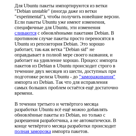
Для Ubuntu пакеты импортируются из ветки
"Debian unstable" (иногда даже из ветки
"experimental"), чтобы получить новейшие версии.
Если пакеты Ubuntu уже имеют изменения,
специфичные для Ubuntu, эти изменения
сливаются
с обновлёнными пакетами Debian. В
противном случае пакеты просто переносятся в
Ubuntu из репозитория Debian. Это хорошо
работает, так-как ветка "Debian sid" не
оправдывает в полной мере своего названия, и
работает на удивление хорошо. Процесс импорта
пакетов из Debian в Ubuntu происходит строго в
течениие двух месяцев из шести, доступных при
подготовке релиза Ubuntu - до
"замораживания"
импорта из Debian. Так что для исправления
самых больших проблем остаётся ещё достаточно
времени.
В течении третьего и четвёртого месяца
разработки Ubuntu всё ещё можно добавлять
обновлённые пакеты из Debian, но только с
разрешения разработчика, а не автоматически. В
конце четвёртого месяца разработки происходит
полная заморозка
импорта пакетов.