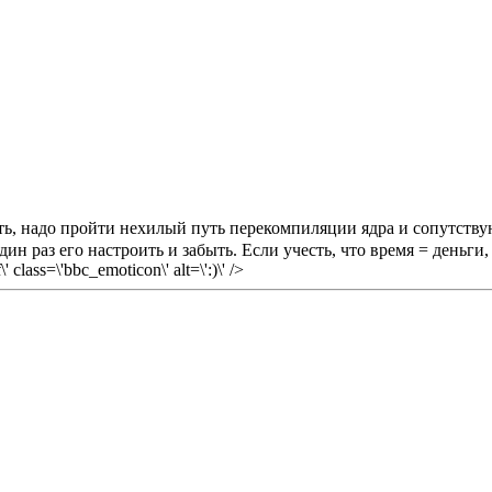
ить, надо пройти нехилый путь перекомпиляции ядра и сопутств
н раз его настроить и забыть. Если учесть, что время = деньги
lass=\'bbc_emoticon\' alt=\':)\' />