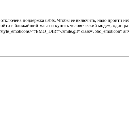
 отключена поддержка usbfs. Чтобы её включить, надо пройти н
йти в ближайший магаз и купить человеческий модем, один раз е
c/style_emoticons/<#EMO_DIR#>/smile.gif\' class=\'bbc_emoticon\' alt=\'