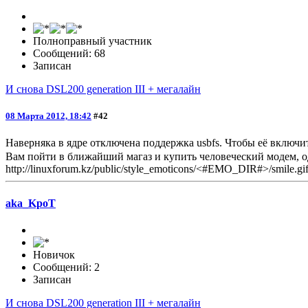
Полноправный участник
Сообщений: 68
Записан
И снова DSL200 generation III + мегалайн
08 Марта 2012, 18:42
#42
Наверняка в ядре отключена поддержка usbfs. Чтобы её включ
Вам пойти в ближайший магаз и купить человеческий модем, оди
http://linuxforum.kz/public/style_emoticons/<#EMO_DIR#>/smile.gif\' c
aka_KpoT
Новичок
Сообщений: 2
Записан
И снова DSL200 generation III + мегалайн