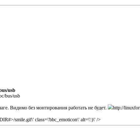
/bus/usb
c/bus/usb
 шаге. Видимо без монтирования работать не будет.
http://linuxf
#>/smile.gif\' class=\'bbc_emoticon\' alt=\':)\' />