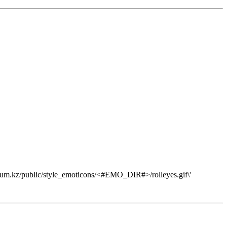
orum.kz/public/style_emoticons/<#EMO_DIR#>/rolleyes.gif\'