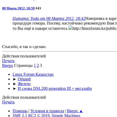
08 Марта 2012, 18:59
#43
Цитата: Yoda от 08 Марта 2012, 18:42
Наверняка в ядре
процедуре гемора. Посему, настойчиво рекомендую Вам по
то Вы ещё в наваре останетесь
http://linuxforum.kz/publi
Спасибо, я так и сделаю.
Действия пользователей
Печать
Вверх
Страницы
1
2
3
Linux Forum Казахстан
►
Общий
►
Железо
►
И снова DSL200 generation III + мегалайн
Действия пользователей
Печать
Помощь
|
Условия и правила
|
Вверх ▲
SMF 2.1 RC2 © 2019
,
Simple Machines