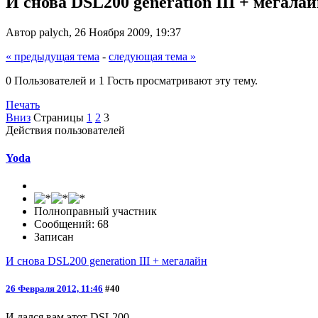
И снова DSL200 generation III + мегала
Автор palych, 26 Ноября 2009, 19:37
« предыдущая тема
-
следующая тема »
0 Пользователей и 1 Гость просматривают эту тему.
Печать
Вниз
Страницы
1
2
3
Действия пользователей
Yoda
Полноправный участник
Сообщений: 68
Записан
И снова DSL200 generation III + мегалайн
26 Февраля 2012, 11:46
#40
И дался вам этот DSL200 ...