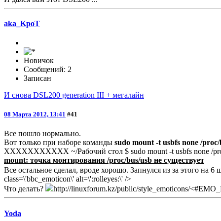
aka_KpoT
Новичок
Сообщений: 2
Записан
И снова DSL200 generation III + мегалайн
08 Марта 2012, 13:41
#41
Все пошло нормально.
Вот только при наборе команды
sudo mount -t usbfs none /proc
ХХХХХХХХХХХ ~/Рабочий стол $ sudo mount -t usbfs none /pro
mount: точка монтирования /proc/bus/usb не существует
Все остальное сделал, вроде хорошо. Запнулся из за этого на 6
class=\'bbc_emoticon\' alt=\':rolleyes:\' />
Что делать?
http://linuxforum.kz/public/style_emoticons/<#EMO_DIR
Yoda