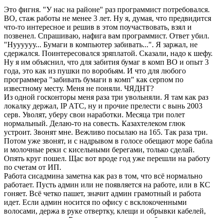
Это фигня. "У нас на районе" раз программист потребовался.
ВО, стаж работы не менее 3 лет. Ну я, думая, что предвидится
что-то интересное и решив в этом поучаствовать, взял и
позвенел. Спрашиваю, нафига вам программист. Ответ убил.
"Нуууууу... Бумаги в компьютер забивать...". Я заржал, не
сдержался. Поинтересовался зряплатой. Сказали, надо к шефу.
Ну я им объяснил, что для забития бумаг в комп ВО и опыт 3
года, это как из пушки по воробьям. И что для любого
программера "забивать бумаги в комп" как серпом по
известному месту. Меня не поняли. ЧЯДНТ?
Из одной госконторы меня раза три увольняли. Я там как раз
локалку держал, IP АТС, ну и прочие прелести с вынь 2003
серв. Уволят, уберу свои наработки. Месяца три полет
нормальный. Делаю-то на совесть. Казахтелеком глюк
устроит. Звонят мне. Вежливо посылаю на 165. Так раза три.
Потом уже звонят, и с надрывом в голосе обещают море бабла
и молочные реки с кисельными берегами, только сделай.
Опять круг пошел. Щас вот вроде год уже перешли на работу
по счетам от ИП.
Работа сисадмина заметна как раз в том, что всё нормально
работает. Пусть админ или не появляется на работе, или в КС
гоняет. Всё четко пашет, значит админ грамотный и работа
идет. Если админ носится по офису с всклокоченными
волосами, держа в руке отвертку, клещи и обрывки кабелей,