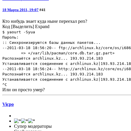
18 Марта 2011, 19:07
#41
Кто нибудь знает куда ныне переехал реп?
Код
[Выделить]
Expand
$ yaourt -Syua
Пароль:
:: Синхронизируются базы данных пакетов...
--2011-03-18 18:56:20-- ftp://archlinux.kz/core/os/i686
=> «/var/lib/pacman/core.db.tar.gz.part»
Распознаётся archlinux.kz... 193.93.214.183
Устанавливается соединение с archlinux.kz|193.93.214.18
--2011-03-18 18:56:24-- http://archlinux.kz/core/os/i68
Распознаётся archlinux.kz... 193.93.214.183
Устанавливается соединение с archlinux.kz|193.93.214.18
^C
Или он просто умер?
Vicpo
Супер модераторы