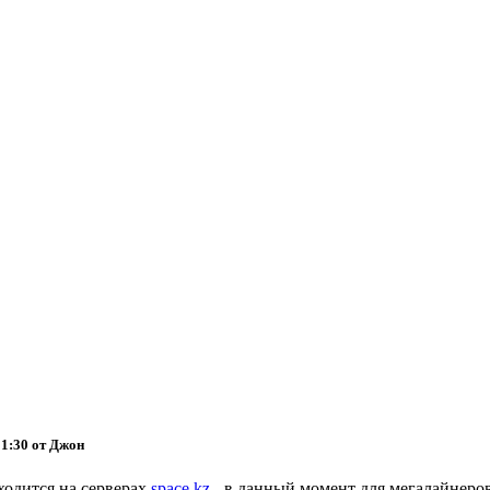
01:30 от Джон
ходится на серверах
space.kz
- в данный момент для мегалайнеро