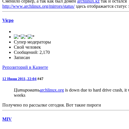
Сменило сервер, а так как был домен
archlinux.kz
так и остался
http://www.archlinux.org/mirrors/status/
здесь отображается статус 
Vicpo
Супер модераторы
Свой человек
Сообщений: 2,170
Записан
Репозиторий в Казнете
12 Июня 2011, 22:04
#47
Цитировать
archlinux.org
is down due to hard drive crash, it 
weeks
Получено по рассылке сегодня. Вот такие пироги
MIV