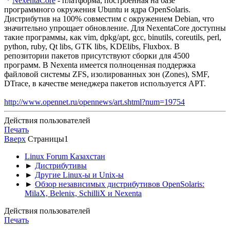
*
NexentaCore
- платформа, построенная на базе
программного окружения Ubuntu и ядра OpenSolaris.
Дистрибутив на 100% совместим с окружением Debian, что
значительно упрощает обновление. Для NexentaCore доступны
такие программы, как vim, dpkg/apt, gcc, binutils, coreutils, perl,
python, ruby, Qt libs, GTK libs, KDElibs, Fluxbox. В
репозитории пакетов присутствуют сборки для 4500
программ. В Nexenta имеется полноценная поддержка
файловой системы ZFS, изолированных зон (Zones), SMF,
DTrace, в качестве менеджера пакетов используется APT.
http://www.opennet.ru/opennews/art.shtml?num=19754
Действия пользователей
Печать
Вверх
Страницы
1
Linux Forum Казахстан
►
Дистрибутивы
►
Другие Linux-ы и Unix-ы
►
Обзор независимых дистрибутивов OpenSolaris:
MilaX, Belenix, SchilliX и Nexenta
Действия пользователей
Печать