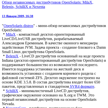
Обзор независимых дистрибутивов OpenSolaris: MilaX,
Belenix, SchilliX и Nexenta
13 Января 2009, 16:38
"
OpenSolaris distros
" - мини-обзор независимых дистрибутивов
OpenSolaris:
*
MilaX
- компактный десктоп-ориентированный
LiveCD/LiveUSB дистрибутив, разрабатываемый
Александром Ереминым. В качестве оконного менеджера
задействован JVM. Задача проекта - создание близкого к Damn
Small Linux дистрибутива OpenSolaris.
*
BeleniX
- LiveCD дистрибутив основанный на коде проекта
Indiana (десктоп-ориентированный дистрибутив OpenSolaris) и
поддерживает большинство из возможностей последнего.
Имеется поддержка установки на жесткий диск и
возможность установки с созданием корневого раздела с
файловой системой ZFS. Десктоп окружение построено на
основе KDE 3.5.8. В состав дистрибутива входит более 650
пакетов, представленных в стандартном
SVR4 формате
.
*
SchilliX
- минималистичный LiveCD дистрибутив,
графическое окружение основано на X.org и TWM. Это
первый независимый дистрибутив на основе OpenSolaris
Nevada.