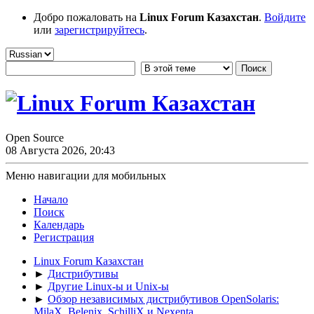
Добро пожаловать на
Linux Forum Казахстан
.
Войдите
или
зарегистрируйтесь
.
Open Source
08 Августа 2026, 20:43
Меню навигации для мобильных
Начало
Поиск
Календарь
Регистрация
Linux Forum Казахстан
►
Дистрибутивы
►
Другие Linux-ы и Unix-ы
►
Обзор независимых дистрибутивов OpenSolaris:
MilaX, Belenix, SchilliX и Nexenta