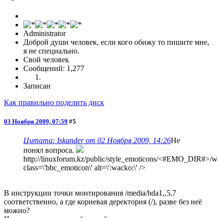
Administrator
Доброй души человек, если кого обижу то пишите мне,
я не специально.
Свой человек
Сообщений: 1,277
Записан
Как правильно поделить диск
03 Ноября 2009, 07:59
#5
Цитата: Iskander от 02 Ноября 2009, 14:26
Не
понял вопроса.
http://linuxforum.kz/public/style_emoticons/<#EMO_DIR#>/wa
class=\'bbc_emoticon\' alt=\':wacko:\' />
В инструкции точки монтирования /media/hda1,,5,7
соответственно, а где корневая деректория (/), разве без неё
можно?