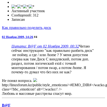
Активный участник
Сообщений: 312
Записан
Как правильно поделить диск
02 Ноября 2009, 14:26
#4
Цитата: B@F от 02 Ноября 2009, 00:32
Читаю
сейчас инструкцию "как правильно разбить диск"
не пойму, а где / или /home ? У меня допустим
сперва как там Диск С виндлвский, потом доп.
раздел, потом логический ext4 с точкой
монтирования / потом swap, а потом /home. Я
почему-то думал что без них не как?
Не понял вопроса.
http://linuxforum.kz/public/style_emoticons/<#EMO_DIR#>/wacko.gi
class=\'bbc_emoticon\' alt=\':wacko:\' />
Любовь и массовые расстрелы спасут мир.
B@F