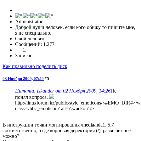
Administrator
Доброй души человек, если кого обижу то пишите мне,
я не специально.
Свой человек
Сообщений: 1,277
Записан
Как правильно поделить диск
03 Ноября 2009, 07:59
#5
Цитата: Iskander от 02 Ноября 2009, 14:26
Не
понял вопроса.
http://linuxforum.kz/public/style_emoticons/<#EMO_DIR#>/wa
class=\'bbc_emoticon\' alt=\':wacko:\' />
В инструкции точки монтирования /media/hda1,,5,7
соответственно, а где корневая деректория (/), разве без неё
можно?