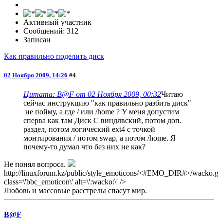
Активный участник
Сообщений: 312
Записан
Как правильно поделить диск
02 Ноября 2009, 14:26
#4
Цитата: B@F от 02 Ноября 2009, 00:32
Читаю
сейчас инструкцию "как правильно разбить диск"
не пойму, а где / или /home ? У меня допустим
сперва как там Диск С виндлвский, потом доп.
раздел, потом логический ext4 с точкой
монтирования / потом swap, а потом /home. Я
почему-то думал что без них не как?
Не понял вопроса.
http://linuxforum.kz/public/style_emoticons/<#EMO_DIR#>/wacko.gi
class=\'bbc_emoticon\' alt=\':wacko:\' />
Любовь и массовые расстрелы спасут мир.
B@F