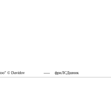
nfigure Gentoo" © Davidov ----- фриЛСДшник