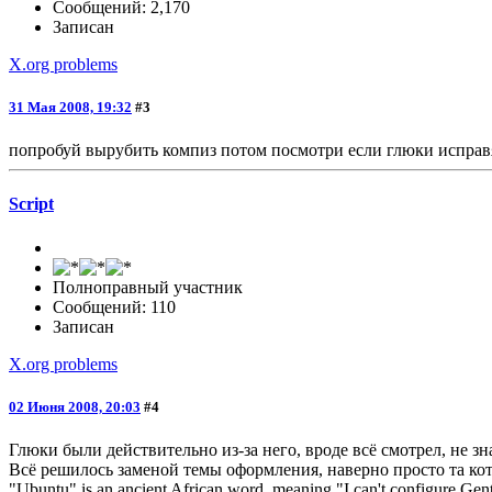
Сообщений: 2,170
Записан
X.org problems
31 Мая 2008, 19:32
#3
попробуй вырубить компиз потом посмотри если глюки исправ
Script
Полноправный участник
Сообщений: 110
Записан
X.org problems
02 Июня 2008, 20:03
#4
Глюки были действительно из-за него, вроде всё смотрел, не зна
Всё решилось заменой темы оформления, наверно просто та кот
"Ubuntu" is an ancient African word, meaning "I can't co