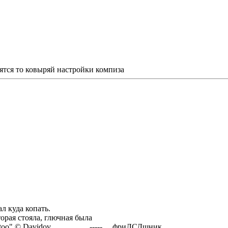
ятся то ковыряй настройки компиза
л куда копать.
орая стояла, глючная была
nfigure Gentoo" © Davidov ----- фриЛСДшник