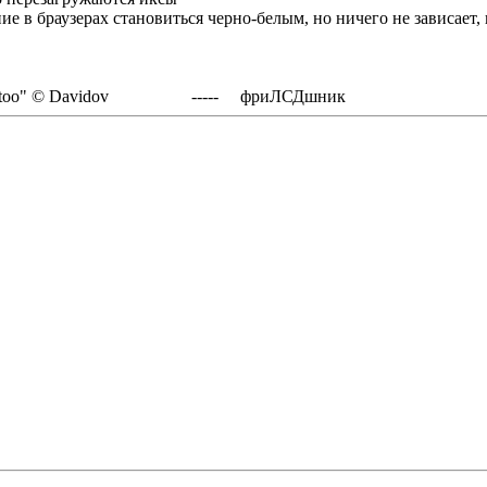
в браузерах становиться черно-белым, но ничего не зависает, и 
nfigure Gentoo" © Davidov ----- фриЛСДшник