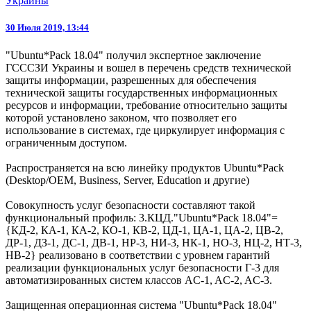
Украины
30 Июля 2019, 13:44
"Ubuntu*Pack 18.04" получил экспертное заключение
ГСССЗИ Украины и вошел в перечень средств технической
защиты информации, разрешенных для обеспечения
технической защиты государственных информационных
ресурсов и информации, требование относительно защиты
которой установлено законом, что позволяет его
использование в системах, где циркулирует информация с
ограниченным доступом.
Распространяется на всю линейку продуктов Ubuntu*Pack
(Desktop/OEM, Business, Server, Education и другие)
Совокупность услуг безопасности составляют такой
функциональный профиль: 3.КЦД."Ubuntu*Pack 18.04"=
{КД-2, КА-1, КА-2, КО-1, КВ-2, ЦД-1, ЦА-1, ЦА-2, ЦВ-2,
ДР-1, ДЗ-1, ДС-1, ДВ-1, НР-3, НИ-3, НК-1, НО-3, НЦ-2, НТ-3,
НВ-2} реализовано в соответствии с уровнем гарантий
реализации функциональных услуг безопасности Г-3 для
автоматизированных систем классов AC-1, AC-2, AC-3.
Защищенная операционная система "Ubuntu*Pack 18.04"