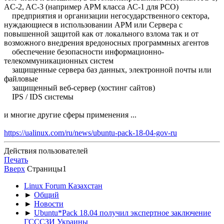
AC-2, AC-3 (например АРМ класса АС-1 для РСО)
предприятия и организации негосударственного сектора,
нуждающиеся в использовании АРМ или Сервера с
повышенной защитой как от локального взлома так и от
возможного внедрения вредоносных программных агентов
обеспечение безопасности информационно-
телекоммуникационных систем
защищенные сервера баз данных, электронной почты или
файловые
защищенный веб-сервер (хостинг сайтов)
IPS / IDS системы
и многие другие сферы применения ...
https://ualinux.com/ru/news/ubuntu-pack-18-04-gov-ru
Действия пользователей
Печать
Вверх
Страницы
1
Linux Forum Казахстан
►
Общий
►
Новости
►
Ubuntu*Pack 18.04 получил экспертное заключение
ГСССЗИ Украины