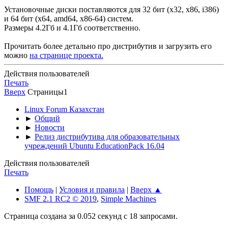
Установочные диски поставляются для 32 бит (x32, x86, i386)
и 64 бит (x64, amd64, x86-64) систем.
Размеры 4.2Гб и 4.1Гб соответственно.
Прочитать более детально про дистрибутив и загрузить его
можно
на странице проекта.
Действия пользователей
Печать
Вверх
Страницы
1
Linux Forum Казахстан
►
Общий
►
Новости
►
Релиз дистрибутива для образовательных
учреждений Ubuntu EducationPack 16.04
Действия пользователей
Печать
Помощь
|
Условия и правила
|
Вверх ▲
SMF 2.1 RC2 © 2019
,
Simple Machines
Страница создана за 0.052 секунд с 18 запросами.