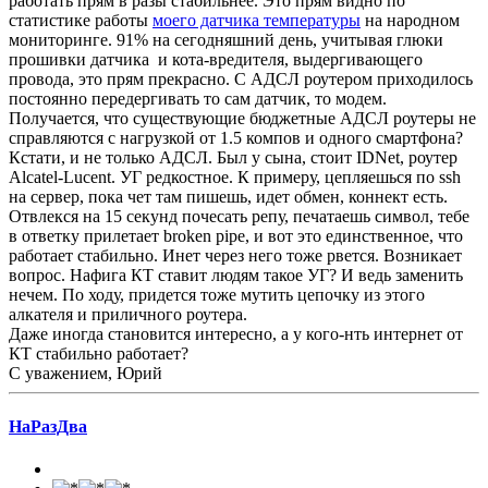
работать прям в разы стабильнее. Это прям видно по
статистике работы
моего датчика температуры
на народном
мониторинге. 91% на сегодняшний день, учитывая глюки
прошивки датчика и кота-вредителя, выдергивающего
провода, это прям прекрасно. С АДСЛ роутером приходилось
постоянно передергивать то сам датчик, то модем.
Получается, что существующие бюджетные АДСЛ роутеры не
справляются с нагрузкой от 1.5 компов и одного смартфона?
Кстати, и не только АДСЛ. Был у сына, стоит IDNet, роутер
Alcatel-Lucent. УГ редкостное. К примеру, цепляешься по ssh
на сервер, пока чет там пишешь, идет обмен, коннект есть.
Отвлекся на 15 секунд почесать репу, печатаешь символ, тебе
в ответку прилетает broken pipe, и вот это единственное, что
работает стабильно. Инет через него тоже рвется. Возникает
вопрос. Нафига КТ ставит людям такое УГ? И ведь заменить
нечем. По ходу, придется тоже мутить цепочку из этого
алкателя и приличного роутера.
Даже иногда становится интересно, а у кого-нть интернет от
КТ стабильно работает?
С уважением, Юрий
НаРазДва