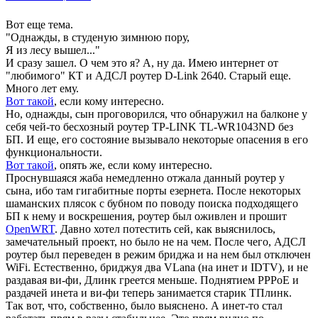
Вот еще тема.
"Однажды, в студеную зимнюю пору,
Я из лесу вышел..."
И сразу зашел. О чем это я? А, ну да. Имею интернет от
"любимого" КТ и АДСЛ роутер D-Link 2640. Старый еще.
Много лет ему.
Вот такой
, если кому интересно.
Но, однажды, сын проговорился, что обнаружил на балконе у
себя чей-то бесхозный роутер TP-LINK TL-WR1043ND без
БП. И еще, его состояние вызывало некоторые опасения в его
функциональности.
Вот такой
, опять же, если кому интересно.
Проснувшаяся жаба немедленно отжала данный роутер у
сына, ибо там гигабитные порты езернета. После некоторых
шаманских плясок с бубном по поводу поиска подходящего
БП к нему и воскрешения, роутер был оживлен и прошит
OpenWRT
. Давно хотел потестить сей, как выяснилось,
замечательный проект, но было не на чем. После чего, АДСЛ
роутер был переведен в режим бриджа и на нем был отключен
WiFi. Естественно, бриджуя два VLana (на инет и IDTV), и не
раздавая ви-фи, Длинк греется меньше. Поднятием PPPoE и
раздачей инета и ви-фи теперь занимается старик ТПлинк.
Так вот, что, собственно, было выяснено. А инет-то стал