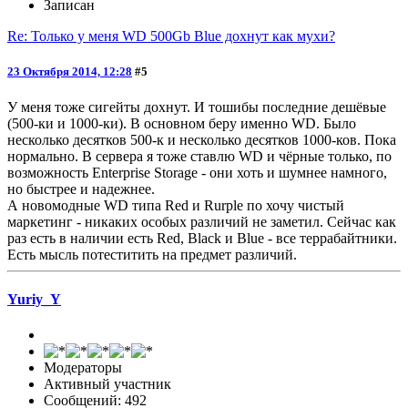
Записан
Re: Только у меня WD 500Gb Blue дохнут как мухи?
23 Октября 2014, 12:28
#5
У меня тоже сигейты дохнут. И тошибы последние дешёвые
(500-ки и 1000-ки). В основном беру именно WD. Было
несколько десятков 500-к и несколько десятков 1000-ков. Пока
нормально. В сервера я тоже ставлю WD и чёрные только, по
возможность Enterprise Storage - они хоть и шумнее намного,
но быстрее и надежнее.
А новомодные WD типа Red и Rurple по хочу чистый
маркетинг - никаких особых различий не заметил. Сейчас как
раз есть в наличии есть Red, Black и Blue - все террабайтники.
Есть мысль потеститить на предмет различий.
Yuriy_Y
Модераторы
Активный участник
Сообщений: 492