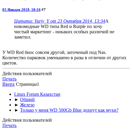
03 Января 2018, 18:16
#7
Цитата: Yuriy_Y от 23 Октября 2014, 13:34
А
новомодные WD типа Red и Rurple по хочу
чистый маркетинг - никаких особых различий не
заметил.
У WD Red биос совсем другой, заточеный под Nas.
Количество парковок уменьшено в разы в отличии от других
цветов.
Действия пользователей
Печать
Вверх
Страницы
1
Linux Forum Казахстан
►
Общий
►
Железо
►
Только у меня WD 500Gb Blue дохнут как мухи?
Действия пользователей
Печать