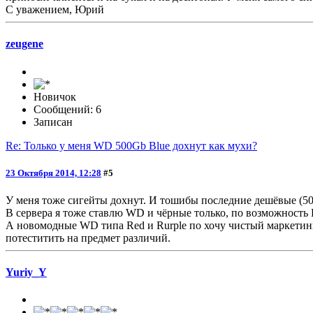
С уважением, Юрий
zeugene
Новичок
Сообщений: 6
Записан
Re: Только у меня WD 500Gb Blue дохнут как мухи?
23 Октября 2014, 12:28
#5
У меня тоже сигейты дохнут. И тошибы последние дешёвые (500
В сервера я тоже ставлю WD и чёрные только, по возможность En
А новомодные WD типа Red и Rurple по хочу чистый маркетинг -
потеститить на предмет различий.
Yuriy_Y