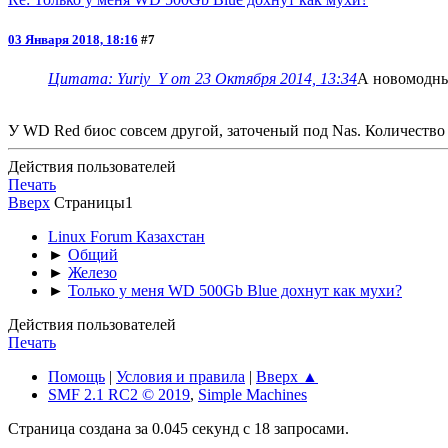
03 Января 2018, 18:16
#7
Цитата: Yuriy_Y от 23 Октября 2014, 13:34
А новомодные
У WD Red биос совсем другой, заточеный под Nas. Количество 
Действия пользователей
Печать
Вверх
Страницы
1
Linux Forum Казахстан
►
Общий
►
Железо
►
Только у меня WD 500Gb Blue дохнут как мухи?
Действия пользователей
Печать
Помощь
|
Условия и правила
|
Вверх ▲
SMF 2.1 RC2 © 2019
,
Simple Machines
Страница создана за 0.045 секунд с 18 запросами.