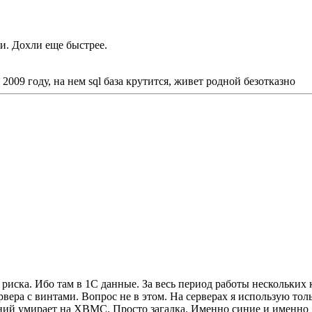
ии. Дохли еще быстрее.
2009 году, на нем sql база крутится, живет родной безотказно
 риска. Ибо там в 1С данные. За весь период работы нескольких 
рвера с винтами. Вопрос не в этом. На серверах я использую т
иний умирает на XBMC. Просто загадка. Именно синие и именно 