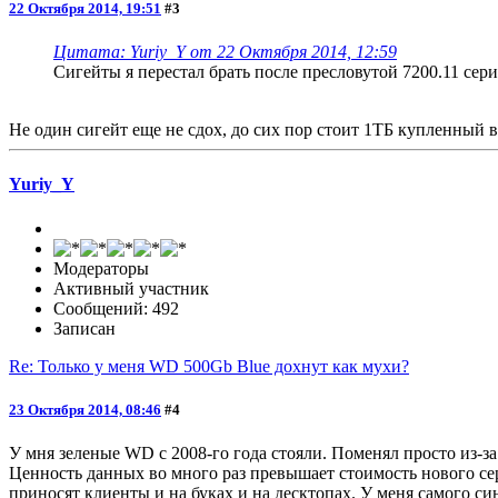
22 Октября 2014, 19:51
#3
Цитата: Yuriy_Y от 22 Октября 2014, 12:59
Сигейты я перестал брать после пресловутой 7200.11 сер
Не один сигейт еще не сдох, до сих пор стоит 1ТБ купленный в 
Yuriy_Y
Модераторы
Активный участник
Сообщений: 492
Записан
Re: Только у меня WD 500Gb Blue дохнут как мухи?
23 Октября 2014, 08:46
#4
У мня зеленые WD с 2008-го года стояли. Поменял просто из-за
Ценность данных во много раз превышает стоимость нового се
приносят клиенты и на буках и на десктопах. У меня самого с