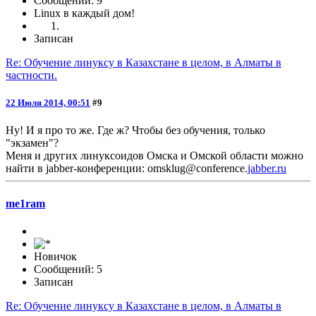
Сообщений: 9
Linux в каждый дом!
Записан
Re: Обучение линуксу в Казахстане в целом, в Алматы в
частности.
22 Июля 2014, 00:51
#9
Ну! И я про то же. Где ж? Чтобы без обучения, только
"экзамен"?
Меня и других линуксоидов Омска и Омской области можно
найти в jabber-конференции: omsklug@conference.
jabber.ru
me1ram
Новичок
Сообщений: 5
Записан
Re: Обучение линуксу в Казахстане в целом, в Алматы в