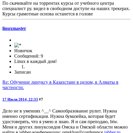
По скачивайте на торрентах курсы от учебного центра
специалист ру. видел в свободном доступе на наших трекерах.
Курсы грамотные основа останется в голове
linuxmaster
Новичок
Сообщений: 9
Linux в каждый дом!
Записан
Re: Обучение линуксу в Казахстане в целом, в Алматы в
частности.
17 Июля 2014, 22:33
#7
Дело не в умениях ^__^ Самообразование рулит. Нужна
именно сертификация. Нужна бумазейка, которая будет
удостоверять, что я умею и знаю. Я и сам преподаю, btw.
Меня и других линуксоидов Омска и Омской области можно
найти в jabber-конференции: omsklug@conference.
jabber.ru