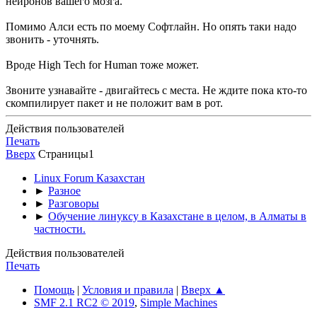
нейронов вашего мозга.
Помимо Алси есть по моему Софтлайн. Но опять таки надо
звонить - уточнять.
Вроде High Tech for Human тоже может.
Звоните узнавайте - двигайтесь с места. Не ждите пока кто-то
скомпилирует пакет и не положит вам в рот.
Действия пользователей
Печать
Вверх
Страницы
1
Linux Forum Казахстан
►
Разное
►
Разговоры
►
Обучение линуксу в Казахстане в целом, в Алматы в
частности.
Действия пользователей
Печать
Помощь
|
Условия и правила
|
Вверх ▲
SMF 2.1 RC2 © 2019
,
Simple Machines