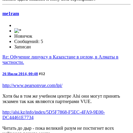
me1ram
Новичок
Сообщений: 5
Записан
Re: Обучение линуксу в Казахстане в целом, в Алматы в
частности.
26 Июля 2014, 00:48
#12
http://www.pearsonvue.com/lpi/
Хотя бы в том же учебном центре Alsi они могут принять
экзамен так как являются партнерами VUE.
http://alsi.kz/info/index/5D5F7868-F5EC-4FA9-9E00-
DC44461E7734
Читать до дыр - пока великий разум не постигнет всех