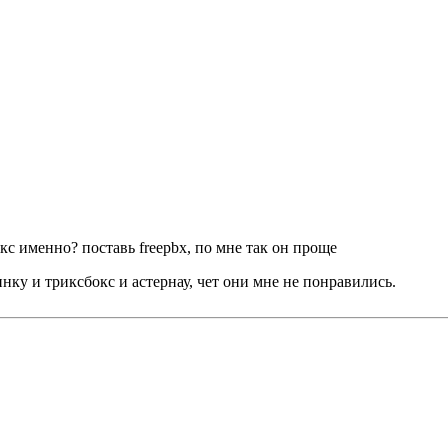
с именно? поставь freepbx, по мне так он проще
инку и триксбокс и астернау, чет они мне не понравились.