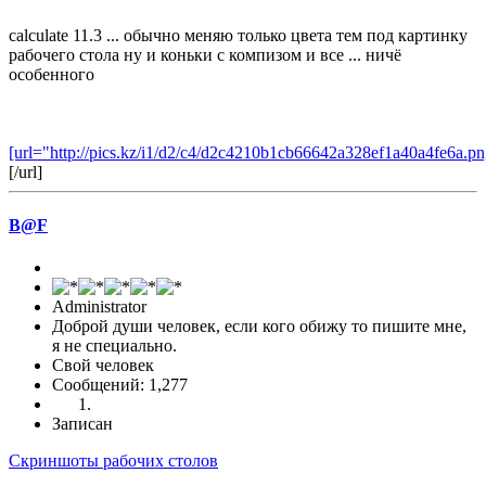
calculate 11.3 ... обычно меняю только цвета тем под картинку
рабочего стола ну и коньки с компизом и все ... ничё
особенного
[url="http://pics.kz/i1/d2/c4/d2c4210b1cb66642a328ef1a40a4fe6a.pn
[/url]
B@F
Administrator
Доброй души человек, если кого обижу то пишите мне,
я не специально.
Свой человек
Сообщений: 1,277
Записан
Скриншоты рабочих столов