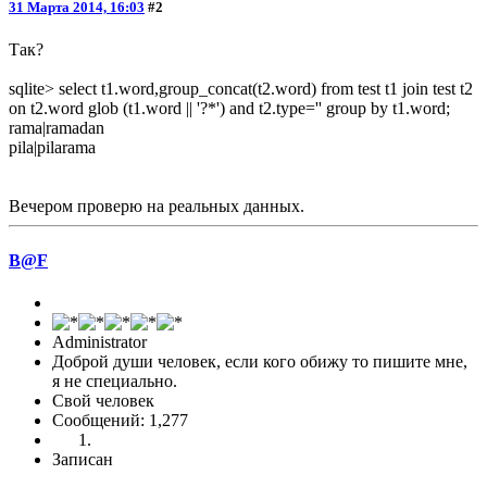
31 Марта 2014, 16:03
#2
Так?
sqlite> select t1.word,group_concat(t2.word) from test t1 join test t2
on t2.word glob (t1.word || '?*') and t2.type='' group by t1.word;
rama|ramadan
pila|pilarama
Вечером проверю на реальных данных.
B@F
Administrator
Доброй души человек, если кого обижу то пишите мне,
я не специально.
Свой человек
Сообщений: 1,277
Записан