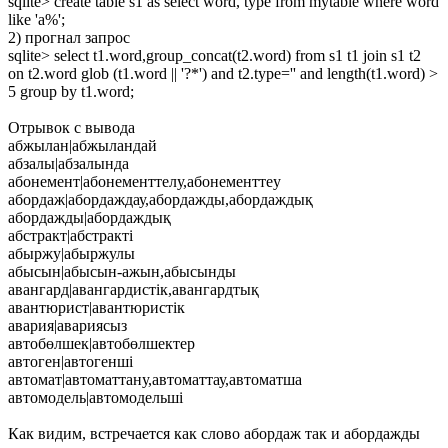
sqlite> create table s1 as select word, type from mytable where word
like 'а%';
2) прогнал запрос
sqlite> select t1.word,group_concat(t2.word) from s1 t1 join s1 t2
on t2.word glob (t1.word || '?*') and t2.type='' and length(t1.word) >
5 group by t1.word;
Отрывок с вывода
абжылан|абжыландай
абзалы|абзалында
абонемент|абонементтелу,абонементтеу
абордаж|абордаждау,абордажды,абордаждық
абордажды|абордаждық
абстракт|абстракті
абыржу|абыржулы
абысын|абысын-ажын,абысынды
авангард|авангардистік,авангардтық
авантюрист|авантюристік
авария|авариясыз
автобөлшек|автобөлшектер
автоген|автогенші
автомат|автоматтану,автоматтау,автоматша
автомодель|автомодельші
Как видим, встречается как слово абордаж так и абордажды