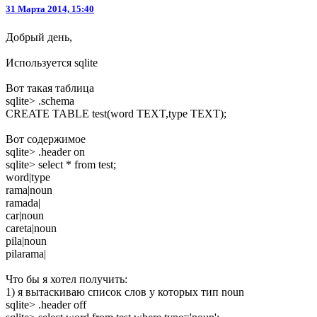
31 Марта 2014, 15:40
Добрый день,
Используется sqlite
Вот такая таблица
sqlite> .schema
CREATE TABLE test(word TEXT,type TEXT);
Вот содержимое
sqlite> .header on
sqlite> select * from test;
word|type
rama|noun
ramada|
car|noun
careta|noun
pila|noun
pilarama|
Что бы я хотел получить:
1) я вытаскиваю список слов у которых тип noun
sqlite> .header off