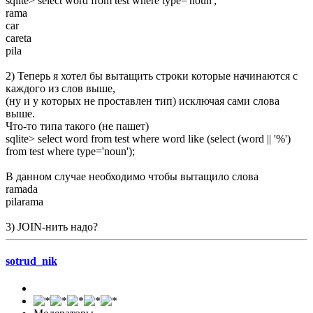
sqlite> select word from test where type='noun';
rama
car
careta
pila
2) Теперь я хотел бы вытащить строки которые начинаются с
каждого из слов выше,
(ну и у которых не проставлен тип) исключая сами слова
выше.
Что-то типа такого (не пашет)
sqlite> select word from test where word like (select (word || '%')
from test where type='noun');
В данном случае необходимо чтобы вытащило слова
ramada
pilarama
3) JOIN-нить надо?
sotrud_nik