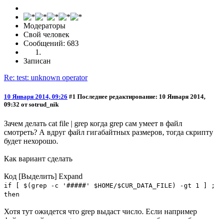
Модераторы
Свой человек
Сообщений: 683
Записан
Re: test: unknown operator
10 Января 2014, 09:26
#1
Последнее редактирование
: 10 Января 2014,
09:32 от sotrud_nik
Зачем делать cat file | grep когда grep сам умеет в файл
смотреть? А вдруг файл гигабайтных размеров, тогда скрипту
будет нехорошо.
Как вариант сделать
Код
[Выделить]
Expand
if [ $(grep -c '#####' $HOME/$CUR_DATA_FILE) -gt 1 ] ;
then
Хотя тут ожидется что grep выдаст число. Если например