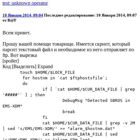
test: unknown operator
10 Января 2014, 09:04
Последнее редактирование
: 10 Января 2014, 09:07
от B@F
Всем привет.
Прошу вашей помощи товарищи. Имеется скрипт, который
парсит текстовый файл и необходимое из него отправляет по
ftp. Вот вырезка
[spoiler]
Код
[Выделить]
Expand
touch $HOME/$LOCK_FILE
for hostnm in `cat $ftphostsfile`;
do
if [ `cat $HOME/$CUR_DATA_FILE | grep
'#####'` ] ; then
DebugMsg "Detected SBROS in
EMS-XDM"
break
fi
cat $HOME/$CUR_DATA_FILE | grep -v 2M
| sed 's/EMS/EMS-XDM/' >> "alarm_$hostnm.dat"
cat $HOME/$CUR_DATA_FILE | sed
's/EMS/EMS-XDM/' >> "alarm_SDH.log"