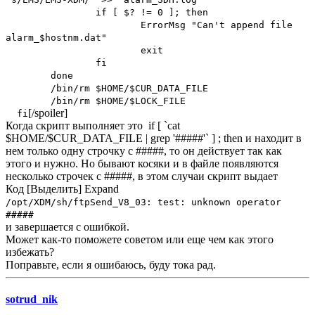
if [ $? != 0 ]; then
ErrorMsg "Can't append file
alarm_$hostnm.dat"
exit
fi
done
/bin/rm $HOME/$CUR_DATA_FILE
/bin/rm $HOME/$LOCK_FILE
[/spoiler]
fi
Когда скрипт выполняет это if [ `cat
$HOME/$CUR_DATA_FILE | grep '#####'` ] ; then и находит в
нем только одну строчку с #####, то он действует так как
этого и нужно. Но бывают косяки и в файле появляются
несколько строчек с #####, в этом случаи скрипт выдает
Код
[Выделить]
Expand
/opt/XDM/sh/ftpSend_V8_03: test: unknown operator
#####
и завершается с ошибкой.
Может как-то поможете советом или еще чем как этого
избежать?
Поправьте, если я ошибаюсь, буду тока рад.
sotrud_nik