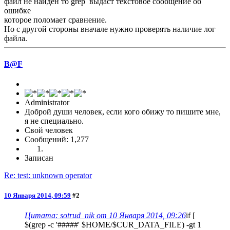
файл не найден то grep выдаст текстовое сообщение об
ошибке
которое поломает сравнение.
Но с другой стороны вначале нужно проверять наличие лог
файла.
B@F
Administrator
Доброй души человек, если кого обижу то пишите мне,
я не специально.
Свой человек
Сообщений: 1,277
Записан
Re: test: unknown operator
10 Января 2014, 09:59
#2
Цитата: sotrud_nik от 10 Января 2014, 09:26
if [
$(grep -c '#####' $HOME/$CUR_DATA_FILE) -gt 1