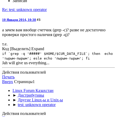
Записан
Re: test: unknown operator
10 Января 2014, 10:38
#3
а зачем вам ввобще счетчик (grep -c)? разве не достаточно
проверки простого наличия (grep -q)?
т.е.
Код
[Выделить]
Expand
if `grep -q '#####' $HOME/$CUR_DATA_FILE`; then echo
'тырым-пырым'; esle echo 'пырым-тырым'; fi
Jah will give us everything...
Действия пользователей
Печать
Вверх
Страницы
1
Linux Forum Казахстан
►
Дистрибутивы
►
Другие Linux-ы и Unix-ы
►
test: unknown operator
Действия пользователей