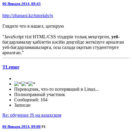
06 Января 2014, 08:43
http://zhanaoi.kz/tutorials/js
Глядите что я нашел, цитирую
"JavaScript тілі HTML/CSS тілдерін толық меңгерген,
уеб
-
бағдарламалау қабілетін кәсіби деңгейде жеткізуге арналған
уеб-бағдарламашыларға, осы салада оқитын студенттерге
арналған."
TLemur
Переводчик, что-то потерявший в Linux...
Полноправный участник
Сообщений: 104
Записан
Re: обучение JS на казахском
06 Января 2014, 09:00
#1