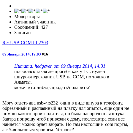
Модераторы
Активный участник
Сообщений: 427
Записан
Re: USB COM PL2303
09 Января 2014, 19:03
#16
Цитата: hedgeven от 09 Января 2014, 14:31
появилась такая же просьба как у ТС, нужен
шнурок/переходник USB на COM, но только в
Алматы.
может кто-нибудь продать/подарить?
Могу отдать два usb->rs232 один в виде шнура к телефону,
обрезанный и распаянный на платку для опытов, еще один не
помню какого производителя, но была навороченная штука.
Завтра попрошу чтоб привезли с дому, послезавтра если все
найдется можно будет забрать. Но там настоящие com порты,
а с 5-вольтовым уровнем. Устроит?