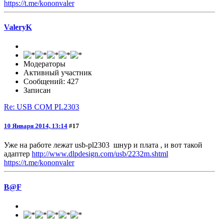
https://t.me/kononvaler
ValeryK
Модераторы
Активный участник
Сообщений: 427
Записан
Re: USB COM PL2303
10 Января 2014, 13:14
#17
Уже на работе лежат usb-pl2303 шнур и плата , и вот такой
адаптер
http://www.dlpdesign.com/usb/2232m.shtml
https://t.me/kononvaler
B@F