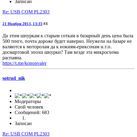
Записан
Re: USB COM PL2303
21 Ноября 2013, 13:35
#3
Да этим шнуркам к старым соткам в базарный день цена была
500 тенге, почта дороже будет наверно. Неужели на базаре не
валяются к моторолам да к нокиям-ериксонам и.т.п.
досмартовой эпохи шнурки? Там везде эта микросхема
распаяна.
https://t.me/kononvaler
sotrud_nik
Модераторы
Свой человек
Сообщений: 683
Записан
Re: USB COM PL2303