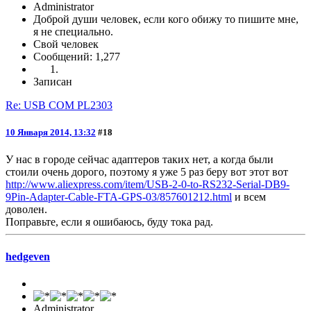
Administrator
Доброй души человек, если кого обижу то пишите мне,
я не специально.
Свой человек
Сообщений: 1,277
Записан
Re: USB COM PL2303
10 Января 2014, 13:32
#18
У нас в городе сейчас адаптеров таких нет, а когда были
стоили очень дорого, поэтому я уже 5 раз беру вот этот вот
http://www.aliexpress.com/item/USB-2-0-to-RS232-Serial-DB9-
9Pin-Adapter-Cable-FTA-GPS-03/857601212.html
и всем
доволен.
Поправьте, если я ошибаюсь, буду тока рад.
hedgeven
Administrator