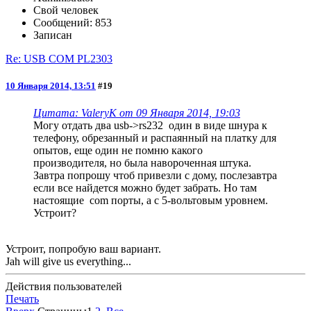
Свой человек
Сообщений: 853
Записан
Re: USB COM PL2303
10 Января 2014, 13:51
#19
Цитата: ValeryK от 09 Января 2014, 19:03
Могу отдать два usb->rs232 один в виде шнура к
телефону, обрезанный и распаянный на платку для
опытов, еще один не помню какого
производителя, но была навороченная штука.
Завтра попрошу чтоб привезли с дому, послезавтра
если все найдется можно будет забрать. Но там
настоящие com порты, а с 5-вольтовым уровнем.
Устроит?
Устроит, попробую ваш вариант.
Jah will give us everything...
Действия пользователей
Печать