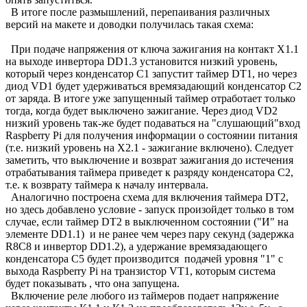
В итоге после размышлений, перепаивания различных
версий на макете и доводки получилась такая схема:
При подаче напряжения от ключа зажигания на контакт Х1.1
на выходе инвертора DD1.3 установится низкий уровень,
который через конденсатор С1 запустит таймер DT1, но через
диод VD1 будет удерживаться времязадающий конденсатор С2
от заряда. В итоге уже запущенный таймер отработает только
тогда, когда будет выключено зажигание. Через диод VD2
низкий уровень так-же будет подаваться на "слушающий"вход
Raspberry Pi для получения информации о состоянии питания
(т.е. низкий уровень на Х2.1 - зажигание включено). Следует
заметить, что выключение и возврат зажигания до истечения
отрабатывания таймера приведет к разряду конденсатора С2,
т.е. к возврату таймера к началу интервала.
Аналогично построена схема для включения таймера DT2,
но здесь добавлено условие - запуск произойдет только в том
случае, если таймер DT2 в выключенном состоянии ("И" на
элементе DD1.1) и не ранее чем через пару секунд (задержка
R8C8 и инвертор DD1.2), а удержание времязадающего
конденсатора С5 будет производится подачей уровня "1" с
выхода Raspberry Pi на транзистор VT1, которым система
будет показывать , что она запущена.
Включение реле любого из таймеров подает напряжение