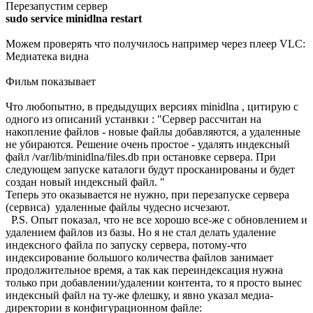
Перезапустим сервер
sudo service minidlna restart
Можем проверять что получилось например через плеер VLC:
Медиатека видна
Фильм показывает
Что любопытно, в предыдущих версиях minidlna , цитирую с
одного из описаний устанвки : "Сервер рассчитан на
накопление файлов - новые файлы добавляются, а удаленные
не убираются. Решение очень простое - удалять индексный
файл /var/lib/minidlna/files.db при остановке сервера. При
следующем запуске каталоги будут просканированы и будет
создан новый индексный файл. "
Теперь это оказывается не нужно, при перезапуске сервера
(сервиса) удаленные файлы чудесно исчезают.
P.S. Опыт показал, что не все хорошо все-же с обновлением и
удалением файлов из базы. Но я не стал делать удаление
индексного файла по запуску сервера, потому-что
индексирование большого количества файлов занимает
продолжительное время, а так как переиндексация нужна
только при добавлении/удалении контента, то я просто вынес
индексный файл на ту-же флешку, и явно указал медиа-
директории в конфигурационном файле: