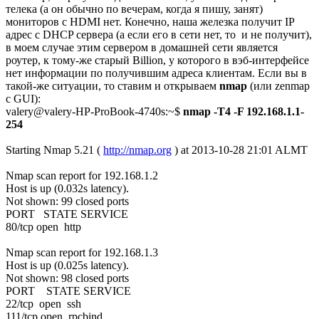
телека (а он обычно по вечерам, когда я пишу, занят)
мониторов с HDMI нет. Конечно, наша железка получит IP
адрес с DHCP сервера (а если его в сети нет, то и не получит),
в моем случае этим сервером в домашней сети является
роутер, к тому-же старый Billion, у которого в вэб-интерфейсе
нет информации по получившим адреса клиентам. Если вы в
такой-же ситуации, то ставим и открываем
nmap
(или zenmap
с GUI):
valery@valery-HP-ProBook-4740s:~$
nmap -T4 -F 192.168.1.1-
254
Starting Nmap 5.21 (
http://nmap.org
) at 2013-10-28 21:01 ALMT
Nmap scan report for 192.168.1.2
Host is up (0.032s latency).
Not shown: 99 closed ports
PORT STATE SERVICE
80/tcp open http
Nmap scan report for 192.168.1.3
Host is up (0.025s latency).
Not shown: 98 closed ports
PORT STATE SERVICE
22/tcp open ssh
111/tcp open rpcbind