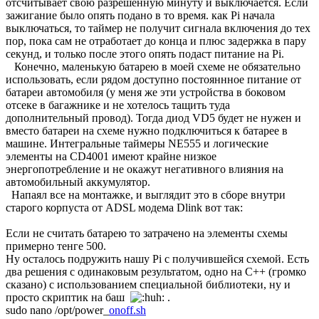
отсчитывает свою разрешенную минуту и выключается. Если
зажигание было опять подано в то время. как Pi начала
выключаться, то таймер не получит сигнала включения до тех
пор, пока сам не отработает до конца и плюс задержка в пару
секунд, и только после этого опять подаст питание на Pi.
Конечно, маленькую батарею в моей схеме не обязательно
использовать, если рядом доступно постояннное питание от
батареи автомобиля (у меня же эти устройства в боковом
отсеке в багажнике и не хотелось тащить туда
дополнительный провод). Тогда диод VD5 будет не нужен и
вместо батареи на схеме нужно подключиться к батарее в
машине. Интегральные таймеры NE555 и логические
элементы на CD4001 имеют крайне низкое
энергопотребление и не окажут негативного влияния на
автомобильный аккумулятор.
Напаял все на монтажке, и выглядит это в сборе внутри
старого корпуста от ADSL модема Dlink вот так:
Если не считать батарею то затрачено на элементы схемы
примерно тенге 500.
Ну осталось подружить нашу Pi с получившейся схемой. Есть
два решения с одинаковым результатом, одно на C++ (громко
сказано) с использованием специальной библиотеки, ну и
просто скриптик на баш
.
sudo nano /opt/power_
onoff.sh