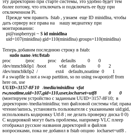
эту директорию при старте системы, это удобно будет тем
более потому, что отключать и подключать ее буду при
отключенном Pi.
Прежде чем править fstab , узнаем еще ID minidlna, чтобы
дать серверу все права на нашу медиатеку при
монтировании:
pi@raspberrypi ~ $
id minidlna
uid=107(minidlna) gid=110(minidlna) groups=110(minidlna)
Теперь добавим последнюю строку в fstab:
sudo nano /etc/fstab
proc /proc proc defaults 0 0
/dev/mmcblk0p1 /boot vfat defaults 0 2
/dev/mmcblk0p2 / ext4 defaults,noatime 0 1
# a swapfile is not a swap partition, so no using swapon|off from
here on, use
UUID=3157-8F10 /media/minidlna vfat
rw,noatime,uid=107,gid=110,user,iocharset=utf8 0 0
(монтируем устройство с заданным UUID=3157-8F10; в
директорию /media/minidlna; тип файловой системы vfat; права
чтение/запись, установить пользователя с указанными uid:gid,
использовать кодировку Utf-8 ; не делать проверку диска 0 0)
С кодировкой могут быть проблемы, например VLC плеер
отображал русские названия директорий и файлов
вопросиками, пока не добавил в fstab опцию iocharset=utf8 .