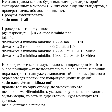
Не знаю правда как это будет выглядеть для директорий,
скопированных в Windows. У них своё видение стандартов, а
проверять лень, ибо дома винды нет.
Пробуем смонтировать:
sudo mount -all
Проверяем, что получилось:
pi@raspberrypi ~ $
ls -la /media/minidlna/
total 52
drwxr-xr-x 4 minidlna minidlna 16384 Jan 1 1970 .
drwxr-xr-x 3 root root 4096 Oct 29 21:56 ..
drwxr-xr-x 3 minidlna minidlna 16384 Oct 30 2013 Music
drwxr-xr-x 3 minidlna minidlna 16384 Oct 30 2013 Video
Как видим, все как и задумывалось, и директории Music и
Video принадлежат пользователю minidlna. Теперь и пришла
пора настроить наш уже установленный minidlna. Для этого
окрываем для правки его конфигурационный файл:
sudo nano /etc/minidlna.conf
правим только одну строку (по умолчанию это
media_dir=/var/lib/minidlna), указывающую на наш каталог с
мультимедиа, то есть на директорию , куда монтируется
флешка:
media_dir=/media/minidlna