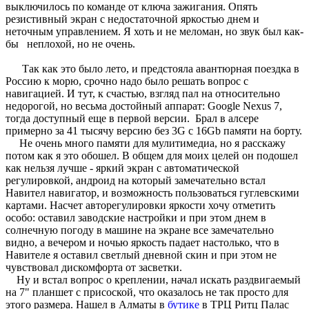
выключилось по команде от ключа зажигания. Опять
резистивный экран с недостаточной яркостью днем и
неточным управлением. Я хоть и не меломан, но звук был как-
бы неплохой, но не очень.
Так как это было лето, и предстояла авантюрная поездка в
Россию к морю, срочно надо было решать вопрос с
навигацией. И тут, к счастью, взгляд пал на относительно
недорогой, но весьма достойный аппарат: Google Nexus 7,
тогда доступный еще в первой версии. Брал в алсере
примерно за 41 тысячу версию без 3G c 16Gb памяти на борту.
Не очень много памяти для мулитимедиа, но я расскажу
потом как я это обошел. В общем для моих целей он подошел
как нельзя лучше - яркий экран с автоматической
регулировкой, андроид на который замечательно встал
Навител навигатор, и возможность пользоваться гуглевскими
картами. Насчет авторегулировки яркости хочу отметить
особо: оставил заводские настройки и при этом днем в
солнечную погоду в машине на экране все замечательно
видно, а вечером и ночью яркость падает настолько, что в
Навителе я оставил светлый дневной скин и при этом не
чувствовал дискомфорта от засветки.
Ну и встал вопрос о креплении, начал искать раздвигаемый
на 7" планшет с присоской, что оказалось не так просто для
этого размера. Нашел в Алматы в
бутике
в ТРЦ Ритц Палас