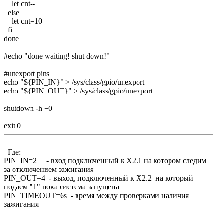
let cnt--
else
let cnt=10
fi
done
#echo "done waiting! shut down!"
#unexport pins
echo "${PIN_IN}" > /sys/class/gpio/unexport
echo "${PIN_OUT}" > /sys/class/gpio/unexport
shutdown -h +0
exit 0
Где:
PIN_IN=2 - вход подключенный к Х2.1 на котором следим
за отключением зажигания
PIN_OUT=4 - выход, подключенный к Х2.2 на который
подаем "1" пока система запущена
PIN_TIMEOUT=6s - время между проверками наличия
зажигания