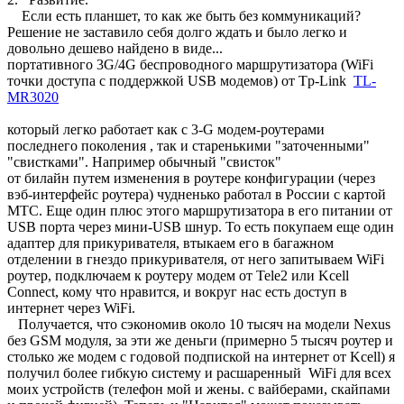
Если есть планшет, то как же быть без коммуникаций?
Решение не заставило себя долго ждать и было легко и
довольно дешево найдено в виде...
портативного 3G/4G беспроводного маршрутизатора (WiFi
точки доступа с поддержкой USB модемов) от Tp-Link
TL-
MR3020
который легко работает как с 3-G модем-роутерами
последнего поколения , так и старенькими "заточенными"
"свистками". Например обычный "свисток"
от билайн путем изменения в роутере конфигурации (через
вэб-интерфейс роутера) чудненько работал в России с картой
МТС. Еще один плюс этого маршрутизатора в его питании от
USB порта через мини-USB шнур. То есть покупаем еще один
адаптер для прикуривателя, втыкаем его в багажном
отделении в гнездо прикуривателя, от него запитываем WiFi
роутер, подключаем к роутеру модем от Tele2 или Kcell
Connect, кому что нравится, и вокруг нас есть доступ в
интернет через WiFi.
Получается, что сэкономив около 10 тысяч на модели Nexus
без GSM модуля, за эти же деньги (примерно 5 тысяч роутер и
столько же модем с годовой подпиской на интернет от Kcell) я
получил более гибкую систему и расшаренный WiFi для всех
моих устройств (телефон мой и жены. с вайберами, скайпами