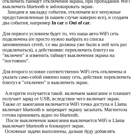
отключить таймаут отключения экрана, при пропадании WiFi
выключить bluetooth и заблокировать экран.
Заходим в закладку события, отключаем все ненужные
предустановленные (в нашем случае наверно все), и создаем
два события, например
In car
и
Out of car
.
Для первого условием будет то, что наша авто-WiFi сеть
подключена (ее просто нужно выбрать из списка
запомненных сетей, т.е мы должны уже были к ней хоть раз
подключаться), а действиями: переключить блютуз на
"включен" и изменить таймаут выключения экрана на
"постоянно".
Для второго условие соответственно WiFi сеть отключена и
указать само-собой именно нашу сеть, действия: переключить
блютуз в "отключен" и выключить экран.
Алгоритм получается такой. включаем зажигание и планшет
получает заряд от USB, вследствие чего включает экран.
Также от зажигания включается WiFi точка доступа и Llama
включает bluetooth и запрещает экрану засыпать. Магнитола
готова принимать аудио по bluetooth.
После выключения зажигания выключается WiFi и Llama
выключает bluetooth и блокирует экран.
Основные задачи выполнены, дальше буду добавлять