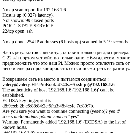
Nmap scan report for 192.168.1.6
Host is up (0.027s latency).
Not shown: 99 closed ports
PORT STATE SERVICE
22/tcp open ssh
Nmap done: 254 IP addresses (6 hosts up) scanned in 5.19 seconds
Часть результатов я выкинул, оставил только три для примера.
С 22 ssh портом устройство только одно, с 6-м адресом, можно
предположить что это наш Pi. Можно просто отключть сеть от
него и еще раз просканироовать сеть и посмотреть на разницу.
Возвращаем сеть на место и пытаемся соединиться :
valery@valery-HP-ProBook-4740s:~$
ssh pi@192.168.1.6
The authenticity of host '192.168.1.6 (192.168.1.6)' can't be
established.
ECDSA key fingerprint is
d8:9e:eb:2b:c5:88:84:2c:5f:a3:48:4c:4e:7c:89:7b.
Are you sure you want to continue connecting (yes/no)? yes
#
здесь надо подтвердить вписав
"yes"
Warning: Permanently added '192.168.1.6' (ECDSA) to the list of
known hosts.
pi@192.168.1.6's password:
# здесь вводим пароль по