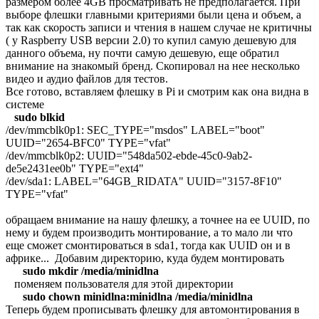
размером более 4GB просматривать не предполагается. При
выборе флешки главными критериями были цена и объем, а
так как скорость записи и чтения в нашем случае не критичны
( у Raspberry USB версии 2.0) то купил самую дешевую для
данного объема, ну почти самую дешевую, еще обратил
внимание на знакомый бренд. Скопировал на нее несколько
видео и аудио файлов для тестов.
Все готово, вставляем флешку в Pi и смотрим как она видна в
системе
sudo blkid
/dev/mmcblk0p1: SEC_TYPE="msdos" LABEL="boot"
UUID="2654-BFC0" TYPE="vfat"
/dev/mmcblk0p2: UUID="548da502-ebde-45c0-9ab2-
de5e2431ee0b" TYPE="ext4"
/dev/sda1: LABEL="64GB_RIDATA" UUID="3157-8F10"
TYPE="vfat"
обращаем внимание на нашу флешку, а точнее на ее UUID, по
нему и будем производить монтирование, а то мало ли что
еще сможет смонтироваться в sda1, тогда как UUID он и в
африке... Добавим директорию, куда будем монтировать
sudo mkdir /media/minidlna
поменяем пользователя для этой директории
sudo chown minidlna:minidlna /media/minidlna
Теперь будем прописывать флешку для автомонтирования в