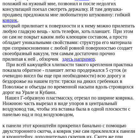
похожий на нужный мне, позвонил и после недолгих
консультаций поехал смотреть держалку. И там девушка-
продавец предложила мне любопытную штуковину: гибкий
коврик
,
который прилипает к поверхности и к нему можно прилепить
любую гладкую вещь - хоть телефон, хоть планшет. При этом
он сам не покрыт каким либо клеющим составом, а просто
обладает уникальными свойствами: структура его материала
при соприкосновении с любой ровной поверхностью создает
своеобразный вакуум, тем самым достаточно прочно
прилипая к ней , обзорчик
здесь например
.
При всей кажущейся хлипкости такого крепления практика
показала обратное - планшет легко продержался 5 суток (и
очевидно висел бы еще при необходимости) всю дорогу и
бездорожье на нашем пути: тряски на диких гребенках в
Поволжье и объезды по временной насыпи вдоль строящихся
дорог на Урале и Кубани.
Нашел Г-образную пластмасску, отрезал по ширине коврика.
Нижнюю часть вырезал в виде упоров в центральный
воздуховод так, чтобы эта вставка была в одной плоскости с
панелью над и под воздуховодом,
к панели этот кронштейн прикрепил банально с помощью
двухстороннего скотча, а коврик уже сам приклеился к панели
и кронштейну, дополнительно скрепив их. Скотч же при