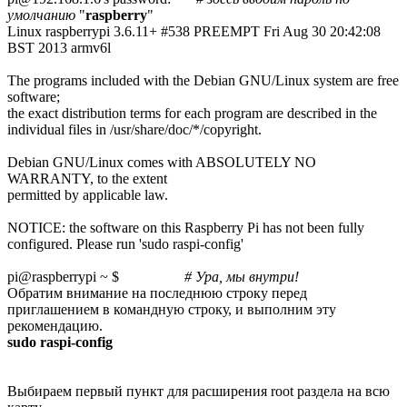
умолчанию
"
raspberry
"
Linux raspberrypi 3.6.11+ #538 PREEMPT Fri Aug 30 20:42:08
BST 2013 armv6l
The programs included with the Debian GNU/Linux system are free
software;
the exact distribution terms for each program are described in the
individual files in /usr/share/doc/*/copyright.
Debian GNU/Linux comes with ABSOLUTELY NO
WARRANTY, to the extent
permitted by applicable law.
NOTICE: the software on this Raspberry Pi has not been fully
configured. Please run 'sudo raspi-config'
pi@raspberrypi ~ $
# Ура, мы внутри!
Обратим внимание на последнюю строку перед
приглашением в командную строку, и выполним эту
рекомендацию.
sudo raspi-config
Выбираем первый пункт для расширения root раздела на всю