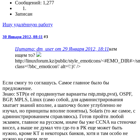
Сообщений: 1,277
Записан
Ищу удалённую работу
30 Января 2012, 08:11
#3
Цитата: dm_user от 29 Января 2012, 18:11
кем
ищем то?
http://linuxforum.kz/public/style_emoticons/<#EMO_DIR#>/smi
class=\'bbc_emoticon\' alt=\':)\' />
Если смогу то соглашусь. Самое главное было бы
предложение.
Знаю: STP(и её продвинутые варианты rstp,mstp,pvst), OSPF,
BGP, MPLS, Linux (само собой, для администрирования
хватает знаний вполне, а шапочку более углубленно не
изучал, но принципы вполне понятны), Solaris (то же самое, с
администрированием справляюсь). Готов пройти любой
экзамен, главное на русском, иначе бы уже CCNA на стеночке
висел, а выше не думал что где-то в РК еще может быть
нужно, кроме КТ и некоторых банков, хотя и там особо не
нужно на самом деле.