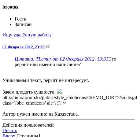
brootos
Гость
Записан
Ищу удалённую работу
02 Февраля 2012, 23:58
#7
Цитата: TLemur от 02 Февраля 2012, 13:31
Это
рерайт или именно написание?
Уникальный текст, рерайт не интересует.
Зачем плодить сущности.
http://linuxforum.kz/public/style_emoticons/<#EMO_DIR#>/smile.gif
class=\'bbc_emoticon\' alt=\':)\' />
Автор нужен именно из Казахстана.
Действия пользователей
Печать
Вверх
Страницы
1