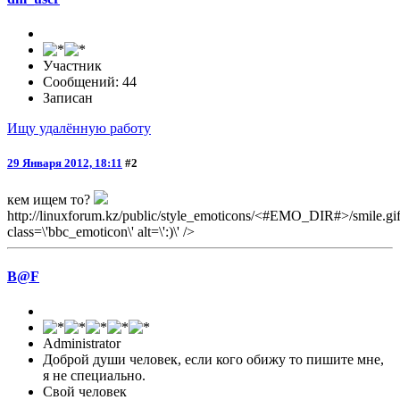
Участник
Сообщений: 44
Записан
Ищу удалённую работу
29 Января 2012, 18:11
#2
кем ищем то?
http://linuxforum.kz/public/style_emoticons/<#EMO_DIR#>/smile.gif
class=\'bbc_emoticon\' alt=\':)\' />
B@F
Administrator
Доброй души человек, если кого обижу то пишите мне,
я не специально.
Свой человек