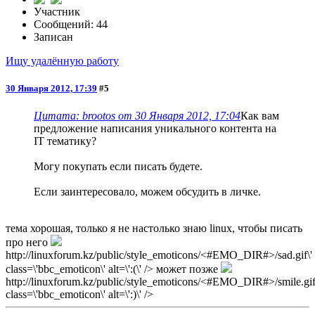
Участник
Сообщений: 44
Записан
Ищу удалённую работу
30 Января 2012, 17:39
#5
Цитата: brootos от 30 Января 2012, 17:04
Как вам
предложение написания уникального контента на
IT тематику?
Могу покупать если писать будете.
Если заинтересовало, можем обсудить в личке.
тема хорошая, только я не настолько знаю linux, чтобы писать
про него
http://linuxforum.kz/public/style_emoticons/<#EMO_DIR#>/sad.gif\'
class=\'bbc_emoticon\' alt=\':(\' /> может позже
http://linuxforum.kz/public/style_emoticons/<#EMO_DIR#>/smile.gif
class=\'bbc_emoticon\' alt=\':)\' />