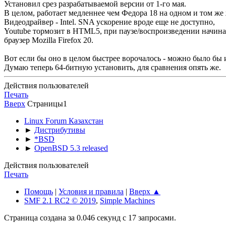
Установил срез разрабатываемой версии от 1-го мая.
В целом, работает медленнее чем Федора 18 на одном и том же 
Видеодрайвер - Intel. SNA ускорение вроде еще не доступно,
Youtube тормозит в HTML5, при паузе/воспроизведении начинае
браузер Mozilla Firefox 20.
Вот если бы оно в целом быстрее ворочалось - можно было бы 
Думаю теперь 64-битную установить, для сравнения опять же.
Действия пользователей
Печать
Вверх
Страницы
1
Linux Forum Казахстан
►
Дистрибутивы
►
*BSD
►
OpenBSD 5.3 released
Действия пользователей
Печать
Помощь
|
Условия и правила
|
Вверх ▲
SMF 2.1 RC2 © 2019
,
Simple Machines
Страница создана за 0.046 секунд с 17 запросами.