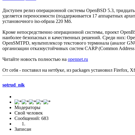
Доступен релиз операционной системы OpenBSD 5.3, тридцат
уделяется переносимости (поддерживается 17 аппаратных архи
установочного iso-образа 220 Мб.
Кроме непосредственно операционной системы, проект OpenBSD
наиболее безопасных и качественных решений. Среди них: 
OpenSMTPD, мультиплексор текстового терминала (аналог GNU s
организации отказоустойчивых систем CARP (Common Address R
Читайте новость полностью на
opennet.ru
От себя - поставил на нетбуке, из packages установил Firefox, X
sotrud_nik
Модераторы
Свой человек
Сообщений: 683
Записан