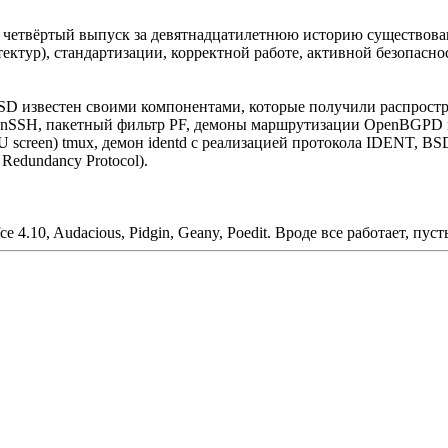
ь четвёртый выпуск за девятнадцатилетнюю историю существов
тектур), стандартизации, корректной работе, активной безопас
 известен своими компонентами, которые получили распростран
OpenSSH, пакетный фильтр PF, демоны маршрутизации OpenBGP
creen) tmux, демон identd с реализацией протокола IDENT, BSD
edundancy Protocol).
fce 4.10, Audacious, Pidgin, Geany, Poedit. Вроде все работает, пу