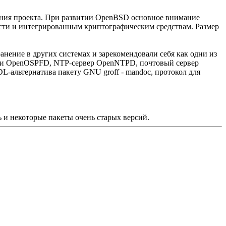
ания проекта. При развитии OpenBSD основное внимание
ности и интегрированным криптографическим средствам. Размер
ение в других системах и зарекомендовали себя как одни из
D и OpenOSPFD, NTP-сервер OpenNTPD, почтовый сервер
L-альтернатива пакету GNU groff - mandoc, протокол для
сть и некоторые пакеты очень старых версий.