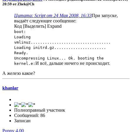
20:59 от Zhek@Ch
Цитата: Script от 24 Мая 2008, 16:33
При запуске,
выдаёт следующее сообщение:
Код
[Выделить]
Expand
boot:
Loading
vmlinuz..................................
Loading initrd.gz......................
Ready.
Uncompressing Linux... Ok. booting the
И всё, дальше ничего не происходит.
kernel.е:
А железо какое?
khanlar
Полноправный участник
Сообщений: 86
Записан
Puppy 4.00