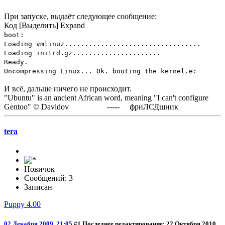
При запуске, выдаёт следующее сообщение:
Код
[Выделить]
Expand
boot:
Loading vmlinuz..................................
Loading initrd.gz......................
Ready.
Uncompressing Linux... Ok. booting the kernel.е:
И всё, дальше ничего не происходит.
"Ubuntu" is an ancient African word, meaning "I can't configure
Gentoo" © Davidov ----- фриЛСДшник
tera
Новичок
Сообщений: 3
Записан
Puppy 4.00
02 Декабря 2009, 21:05
#1
Последнее редактирование
: 22 Октября 2010,