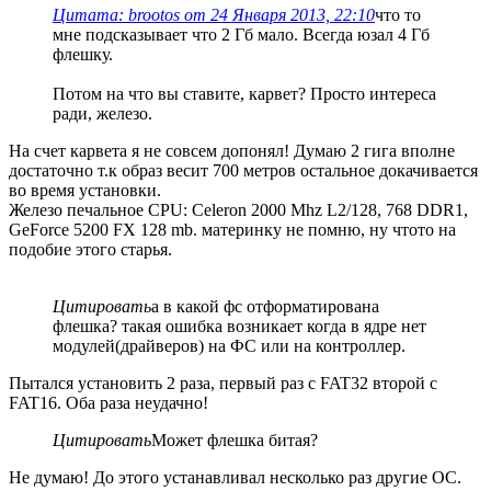
Цитата: brootos от 24 Января 2013, 22:10
что то
мне подсказывает что 2 Гб мало. Всегда юзал 4 Гб
флешку.
Потом на что вы ставите, карвет? Просто интереса
ради, железо.
На счет карвета я не совсем допонял! Думаю 2 гига вполне
достаточно т.к образ весит 700 метров остальное докачивается
во время установки.
Железо печальное CPU: Celeron 2000 Mhz L2/128, 768 DDR1,
GeForce 5200 FX 128 mb. материнку не помню, ну чтото на
подобие этого старья.
Цитировать
а в какой фс отформатирована
флешка? такая ошибка возникает когда в ядре нет
модулей(драйверов) на ФС или на контроллер.
Пытался установить 2 раза, первый раз с FAT32 второй с
FAT16. Оба раза неудачно!
Цитировать
Может флешка битая?
Не думаю! До этого устанавливал несколько раз другие ОС.