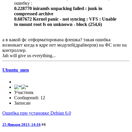
ошибку :
0.228770 iniramfs unpacking failed : junk in
compressed archive
0.687672 Kernel panic - not syncing : VFS : Unable
to mount root fs on unknown - block (254,6)
а в какой фс отформатирована флешка? такая ошибка
возникает когда в ядре нет модулей(драйверов) на ФС или на
контроллер.
Jah will give us everything...
Ubuntu_men
Участник
Сообщений: 12
Записан
Ошибка при установке Debian 6.0
25 Января 2013, 14:16
#4