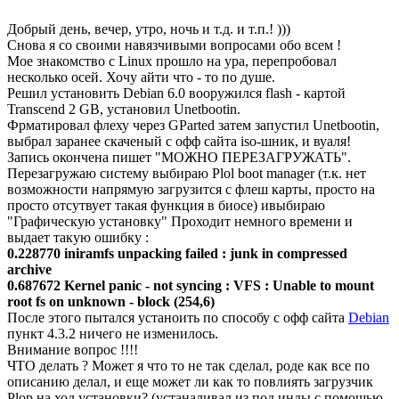
Добрый день, вечер, утро, ночь и т.д. и т.п.! )))
Снова я со своими навязчивыми вопросами обо всем !
Мое знакомство с Linux прошло на ура, перепробовал
несколько осей. Хочу айти что - то по душе.
Решил установить Debian 6.0 вооружился flash - картой
Transcend 2 GB, установил Unetbootin.
Фрматировал флеху через GParted затем запустил Unetbootin,
выбрал заранее скаченый с офф сайта iso-шник, и вуаля!
Запись окончена пишет "МОЖНО ПЕРЕЗАГРУЖАТЬ".
Перезагружаю систему выбираю Plol boot manager (т.к. нет
возможности напрямую загрузится с флеш карты, просто на
просто отсутвует такая функция в биосе) ивыбираю
"Графическую установку" Проходит немного времени и
выдает такую ошибку :
0.228770 iniramfs unpacking failed : junk in compressed
archive
0.687672 Kernel panic - not syncing : VFS : Unable to mount
root fs on unknown - block (254,6)
После этого пытался устаноить по способу с офф сайта
Debian
пункт 4.3.2 ничего не изменилось.
Внимание вопрос !!!!
ЧТО делать ? Может я что то не так сделал, роде как все по
описанию делал, и еще может ли как то повлиять загрузчик
Plop на ход установки? (устаналивал из под инды с помощью