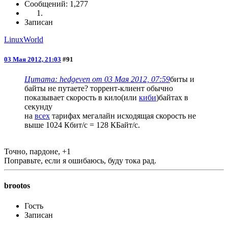
Сообщений: 1,277
Записан
LinuxWorld
03 Мая 2012, 21:03
#91
Цитата: hedgeven от 03 Мая 2012, 07:59
биты и
байты не путаете? торрент-клиент обычно
показывает скорость в кило(или
киби
)байтах в
секунду
на
всех
тарифах мегалайн исходящая скорость не
выше 1024 Кбит/с = 128 КБайт/с.
Точно, пардоне, +1
Поправьте, если я ошибаюсь, буду тока рад.
brootos
Гость
Записан