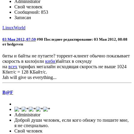
Administrator
Свой человек
Сообщений: 853
Записан
LinuxWorld
03 Мая 2012, 07:59
#90
Последнее редактирование
: 03 Мая 2012, 08:08
от hedgeven
биты и байты не путаете? торрент-клиент обычно показывает
скорость в кило(или
киби
)байтах в секунду
на
всех
тарифах мегалайн исходящая скорость не выше 1024
Кбит/с = 128 КБайт/с.
Jah will give us everything...
B@F
Administrator
Доброй души человек, если кого обижу то пишите мне,
я не специально.
Свой человек