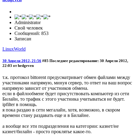
Administrator
Свой человек
Сообщений: 853
Записан
LinuxWorld
30 Апреля 2012, 21:56
#85
Последнее редактирование
: 30 Апреля 2012,
22:03 от hedgeven
т.к. протокол bittorent предусматривает обмен файлами между
участниками напрямую, минуя сервер, то ответ на ваш вопрос
напрямую зависит от участников обмена.
если в файлообмене будет присутствовать компьютер из сети
Билайн, то трафик с этого участника учитываться не будет.
ipfilter в помощь.
я пока раздаю в сети мегалайн, хотя, возможно, в скором
времени стану раздавать еще и в Билайне.
а вообще все эти подразделения на категории: казнет/не
казнет/билайн - просто проклятье какое-то.