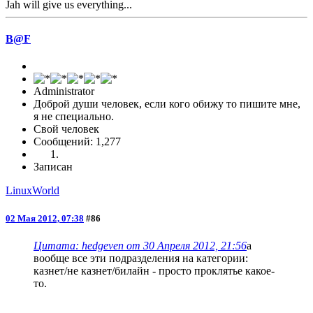
Jah will give us everything...
B@F
Administrator
Доброй души человек, если кого обижу то пишите мне,
я не специально.
Свой человек
Сообщений: 1,277
Записан
LinuxWorld
02 Мая 2012, 07:38
#86
Цитата: hedgeven от 30 Апреля 2012, 21:56
а
вообще все эти подразделения на категории:
казнет/не казнет/билайн - просто проклятье какое-
то.