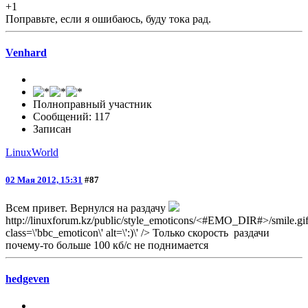
+1
Поправьте, если я ошибаюсь, буду тока рад.
Venhard
Полноправный участник
Сообщений: 117
Записан
LinuxWorld
02 Мая 2012, 15:31
#87
Всем привет. Вернулся на раздачу
http://linuxforum.kz/public/style_emoticons/<#EMO_DIR#>/smile.gif
class=\'bbc_emoticon\' alt=\':)\' /> Только скорость раздачи
почему-то больше 100 кб/с не поднимается
hedgeven