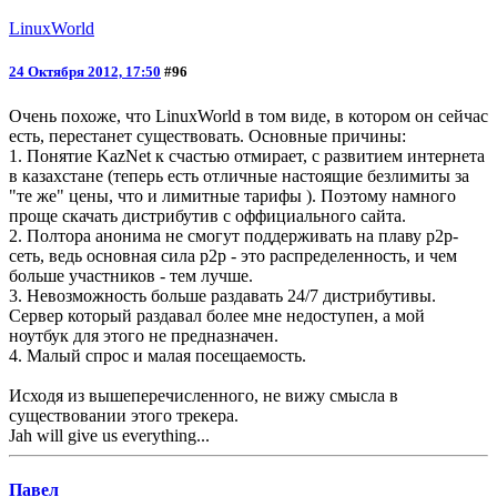
LinuxWorld
24 Октября 2012, 17:50
#96
Очень похоже, что LinuxWorld в том виде, в котором он сейчас
есть, перестанет существовать. Основные причины:
1. Понятие KazNet к счастью отмирает, с развитием интернета
в казахстане (теперь есть отличные настоящие безлимиты за
"те же" цены, что и лимитные тарифы ). Поэтому намного
проще скачать дистрибутив с оффициального сайта.
2. Полтора анонима не смогут поддерживать на плаву p2p-
сеть, ведь основная сила p2p - это распределенность, и чем
больше участников - тем лучше.
3. Невозможность больше раздавать 24/7 дистрибутивы.
Сервер который раздавал более мне недоступен, а мой
ноутбук для этого не предназначен.
4. Малый спрос и малая посещаемость.
Исходя из вышеперечисленного, не вижу смысла в
существовании этого трекера.
Jah will give us everything...
Павел