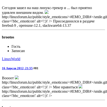
Сегодня зашел на наш линукс-трекер и ... был приятно
удивлен внешним видом.
http://linuxforum.kz/public/style_emoticons/<#EMO_DIR#>/smile.gif
class=\'bbc_emoticon\' alt=\':)\' /> Присоединился в раздаче
freebsd-9 , opensuse-12.1, slackware64-13.37
brootos
Гость
Записан
LinuxWorld
16 Апреля 2012, 21:55
#81
Воооот
http://linuxforum.kz/public/style_emoticons/<#EMO_DIR#>/smile.gif
class=\'bbc_emoticon\' alt=\':)\' /> Мне нравиться
http://linuxforum.kz/public/style_emoticons/<#EMO_DIR#>/smile.gif
class=\'bbc_emoticon\' alt=\':)\' />