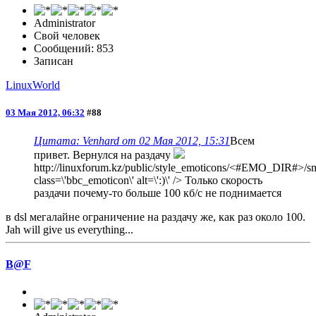
Administrator
Свой человек
Сообщений: 853
Записан
LinuxWorld
03 Мая 2012, 06:32
#88
Цитата: Venhard от 02 Мая 2012, 15:31
Всем
привет. Вернулся на раздачу
http://linuxforum.kz/public/style_emoticons/<#EMO_DIR#>/smi
class=\'bbc_emoticon\' alt=\':)\' /> Только скорость
раздачи почему-то больше 100 кб/с не поднимается
в dsl мегалайне ограничение на раздачу же, как раз около 100.
Jah will give us everything...
B@F