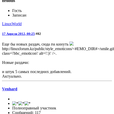
brootos
Гость
Записан
LinuxWorld
17 Апреля 2012, 00:25
#82
Еще бы новых раздач, сюда rss кинуть
http://linuxforum.kz/public/style_emoticons/<#EMO_DIR#>/smile.gif
class=\'bbc_emoticon\' alt=\':)\' />.
Новые раздачи:
и штук 5 самых последних добавлений.
Актуально.
Venhard
Полноправный участник
Сообщений: 117