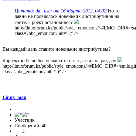
Цитата: dm_user от 16 Марта 2012, 04:02
Что то
давно не появлялось новеньких дистрибутивов на
сайте. Проект остановился?
http://linuxforum.kz/public/style_emoticons/<#EMO_DIR#>/sad
class=\'bbc_emoticon\' alt=\':(\' />
Вы каждый день ставите новенькие дистрибутивы?
Корректно было бы, услышать от вас, встал на раздачу
http://linuxforum.kz/public/style_emoticons/<#EMO_DIR#>/smile.gif
class=\'bbc_emoticon\' alt=\':)\' />
Linux_man
Участник
Сообщений: 40