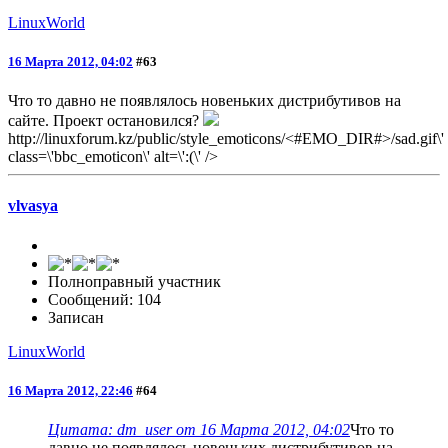
LinuxWorld
16 Марта 2012, 04:02
#63
Что то давно не появлялось новеньких дистрибутивов на
сайте. Проект остановился?
http://linuxforum.kz/public/style_emoticons/<#EMO_DIR#>/sad.gif\'
class=\'bbc_emoticon\' alt=\':(\' />
vlvasya
Полноправный участник
Сообщений: 104
Записан
LinuxWorld
16 Марта 2012, 22:46
#64
Цитата: dm_user от 16 Марта 2012, 04:02
Что то
давно не появлялось новеньких дистрибутивов на