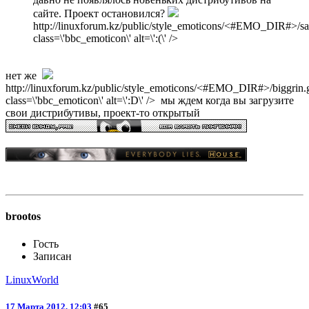
сайте. Проект остановился?
http://linuxforum.kz/public/style_emoticons/<#EMO_DIR#>/sad
class=\'bbc_emoticon\' alt=\':(\' />
нет же
http://linuxforum.kz/public/style_emoticons/<#EMO_DIR#>/biggrin.gi
class=\'bbc_emoticon\' alt=\':D\' /> мы ждем когда вы загрузите
свои дистрибутивы, проект-то открытый
brootos
Гость
Записан
LinuxWorld
17 Марта 2012, 12:03
#65