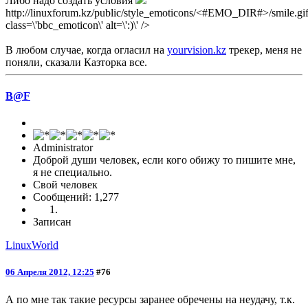
Либо надо создать условия
http://linuxforum.kz/public/style_emoticons/<#EMO_DIR#>/smile.gif
class=\'bbc_emoticon\' alt=\':)\' />
В любом случае, когда огласил на
yourvision.kz
трекер, меня не
поняли, сказали Казторка все.
B@F
Administrator
Доброй души человек, если кого обижу то пишите мне,
я не специально.
Свой человек
Сообщений: 1,277
Записан
LinuxWorld
06 Апреля 2012, 12:25
#76
А по мне так такие ресурсы заранее обречены на неудачу, т.к.