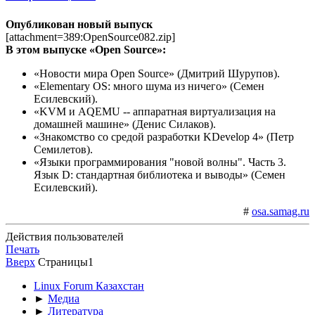
Опубликован новый выпуск
[attachment=389:OpenSource082.zip]
В этом выпуске «Open Source»:
«Новости мира Open Source» (Дмитрий Шурупов).
«Elementary OS: много шума из ничего» (Семен
Есилевский).
«KVM и AQEMU -- аппаратная виртуализация на
домашней машине» (Денис Силаков).
«Знакомство со средой разработки KDevelop 4» (Петр
Семилетов).
«Языки программирования "новой волны". Часть 3.
Язык D: стандартная библиотека и выводы» (Семен
Есилевский).
#
osa.samag.ru
Действия пользователей
Печать
Вверх
Страницы
1
Linux Forum Казахстан
►
Медиа
►
Литература