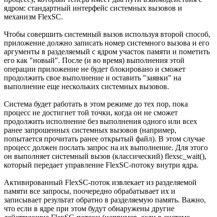
ядром: стандартный интерфейс системных вызовов и
механизм FlexSC.
Чтобы совершить системный вызов используя второй способ,
приложение должно записать номер системного вызова и его
аргументы в разделяемый с ядром участок памяти и пометить
его как "новый". После (и во время) выполнения этой
операции приложение не будет блокировано и сможет
продолжить свое выполнение и оставить "заявки" на
выполнение еще нескольких системных вызовов.
Система будет работать в этом режиме до тех пор, пока
процесс не достигнет той точки, когда он не сможет
продолжить исполнение без выполнения одного или всех
ранее запрошенных системных вызовов (например,
попытается прочитать ранее открытый файл). В этом случае
процесс должен послать запрос на их выполнение. Для этого
он выполняет системный вызов (классический) flexsc_wait(),
который передает управление FlexSC-потоку внутри ядра.
Активированный FlexSC-поток извлекает из разделяемой
памяти все запросы, поочередно обрабатывает их и
записывает результат обратно в разделяемую память. Важно,
что если в ядре при этом будут обнаружены другие