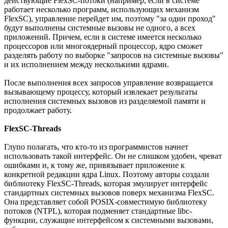
действующие FlexSC-потоки (например, если в системе
работает несколько программ, использующих механизм
FlexSC), управление перейдет им, поэтому "за один проход"
будут выполнены системные вызовы не одного, а всех
приложений. Причем, если в системе имеется несколько
процессоров или многоядерный процессор, ядро сможет
разделять работу по выборке "запросов на системные вызовы"
и их исполнением между несколькими ядрами.
После выполнения всех запросов управление возвращается
вызывающему процессу, который извлекает результаты
исполнения системных вызовов из разделяемой памяти и
продолжает работу.
FlexSC-Threads
Глупо полагать, что кто-то из программистов начнет
использовать такой интерфейс. Он не слишком удобен, чреват
ошибками и, к тому же, привязывает приложение к
конкретной редакции ядра Linux. Поэтому авторы создали
библиотеку FlexSC-Threads, которая эмулирует интерфейс
стандартных системных вызовов поверх механизма FlexSC.
Она представляет собой POSIX-совместимую библиотеку
потоков (NTPL), которая подменяет стандартные libc-
функции, служащие интерфейсом к системными вызовами,