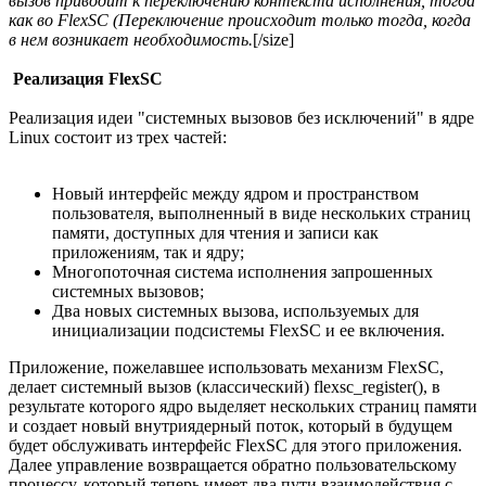
вызов приводит к переключению контекста исполнения, тогда
как во FlexSC (Переключение происходит только тогда, когда
в нем возникает необходимость.
[/size]
Реализация FlexSC
Реализация идеи "системных вызовов без исключений" в ядре
Linux состоит из трех частей:
Новый интерфейс между ядром и пространством
пользователя, выполненный в виде нескольких страниц
памяти, доступных для чтения и записи как
приложениям, так и ядру;
Многопоточная система исполнения запрошенных
системных вызовов;
Два новых системных вызова, используемых для
инициализации подсистемы FlexSC и ее включения.
Приложение, пожелавшее использовать механизм FlexSC,
делает системный вызов (классический) flexsc_register(), в
результате которого ядро выделяет нескольких страниц памяти
и создает новый внутриядерный поток, который в будущем
будет обслуживать интерфейс FlexSC для этого приложения.
Далее управление возвращается обратно пользовательскому
процессу, который теперь имеет два пути взаимодействия с