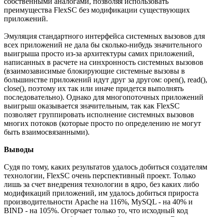
собственными аналогами, позволяя использовать
преимущества FlexSC без модификации существующих
приложений.
Эмуляция стандартного интерфейса системных вызовов для
всех приложений не дала бы сколько-нибудь значительного
выигрыша просто из-за архитектуры самих приложений,
написанных в расчете на синхронность системных вызовов
(взаимозависимые блокирующие системные вызовы в
большинстве приложений идут друг за другом: open(), read(),
close(), поэтому их так или иначе придется выполнять
последовательно). Однако для многопоточных приложений
выигрыш оказывается значительным, так как FlexSC
позволяет группировать исполнение системных вызовов
многих потоков (которые просто по определению не могут
быть взаимосвязанными).
Выводы
Судя по тому, каких результатов удалось добиться создателям
технологии, FlexSC очень перспективный проект. Только
лишь за счет внедрения технологии в ядро, без каких либо
модификаций приложений, им удалось добиться прироста
производительности Apache на 116%, MySQL - на 40% и
BIND - на 105%. Огорчает только то, что исходный код