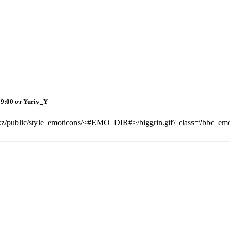
09:00 от Yuriy_Y
kz/public/style_emoticons/<#EMO_DIR#>/biggrin.gif\' class=\'bbc_emoti