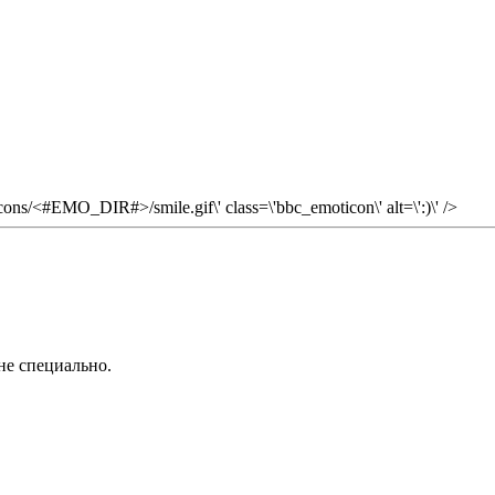
icons/<#EMO_DIR#>/smile.gif\' class=\'bbc_emoticon\' alt=\':)\' />
не специально.