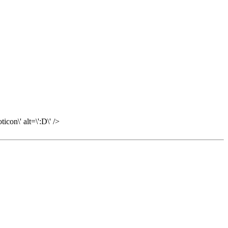
con\' alt=\':D\' />