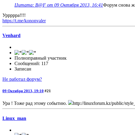
Цитата: B@F от 09 Октября 2013, 16:41
Форум снова жи
Уррррра!!!!
https://t.me/kononvaler
Venhard
Полноправный участник
Сообщений: 117
Записан
Не работал форум?
09 Октября 2013, 19:10
#21
Ура ! Тоже рад этому событию.
http://linuxforum.kz/public/styl
Linux_man