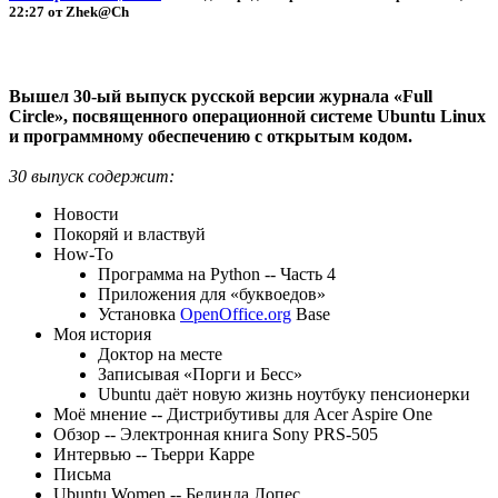
22:27 от Zhek@Ch
Вышел 30-ый выпуск русской версии журнала «Full
Circle», посвященного операционной системе Ubuntu Linux
и программному обеспечению с открытым кодом.
30 выпуск содержит:
Новости
Покоряй и властвуй
How-To
Программа на Python -- Часть 4
Приложения для «буквоедов»
Установка
OpenOffice.org
Base
Моя история
Доктор на месте
Записывая «Порги и Бесс»
Ubuntu даёт новую жизнь ноутбуку пенсионерки
Моё мнение -- Дистрибутивы для Acer Aspire One
Обзор -- Электронная книга Sony PRS-505
Интервью -- Тьерри Карре
Письма
Ubuntu Women -- Белинда Лопес