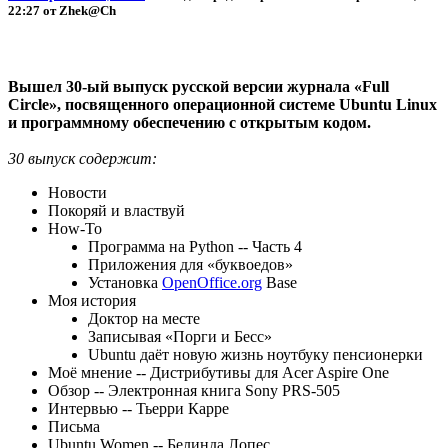
22:27 от Zhek@Ch
Вышел 30-ый выпуск русской версии журнала «Full
Circle», посвященного операционной системе Ubuntu Linux
и программному обеспечению с открытым кодом.
30 выпуск содержит:
Новости
Покоряй и властвуй
How-To
Программа на Python -- Часть 4
Приложения для «буквоедов»
Установка
OpenOffice.org
Base
Моя история
Доктор на месте
Записывая «Порги и Бесс»
Ubuntu даёт новую жизнь ноутбуку пенсионерки
Моё мнение -- Дистрибутивы для Acer Aspire One
Обзор -- Электронная книга Sony PRS-505
Интервью -- Тьерри Карре
Письма
Ubuntu Women -- Белинда Лопес