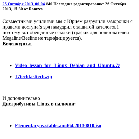
25 Октября 2013, 00:04
#40
Последнее редактирование
: 26 Октября
2013, 15:30 от Ramzes
Совместными усилиями мы с Юрием разрулили заморочки с
правами доступа(я зря намудрил с защитой каталогов),
поэтому вот обещанные ссылки (трафик для пользователей
Megaline/Beeline не тарифицируется).
Видеокурсы:
Video_lesson_for_ Linux_Debian_and_Ubuntu.7z
17techfasttech.zip
И дополнительно
Дистрибутивы Linux в наличии:
Elementaryos-stable-amd64.20130810.iso