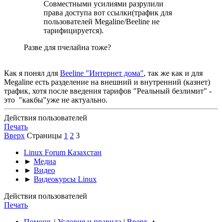
Совместными усилиями разрулили
права доступа вот ссылки(трафик для
пользователей Megaline/Beeline не
тарифицируется).
Разве для пчелайна тоже?
Как я понял для
Beeline "Интернет дома"
, так же как и для
Megaline есть разделение на внешний и внутренний (казнет)
трафик, хотя после введения тарифов "Реальный безлимит" -
это "какбы"уже не актуально.
Действия пользователей
Печать
Вверх
Страницы
1
2
3
Linux Forum Казахстан
►
Медиа
►
Видео
►
Видеокурсы Linux
Действия пользователей
Печать
Помощь
|
Условия и правила
|
Вверх ▲