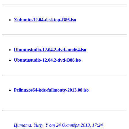
Xubuntu-12.04-desktop-i386.iso
Ubuntustudio-12.04.2-dvd-amd64.iso
Ubuntustudio-12.04.2-dvd-i386.iso
Pclinuxos64-kde-fullmonty-2013.08.iso
Цитата: Yuriy_Y от 24 Октября 2013, 17:24