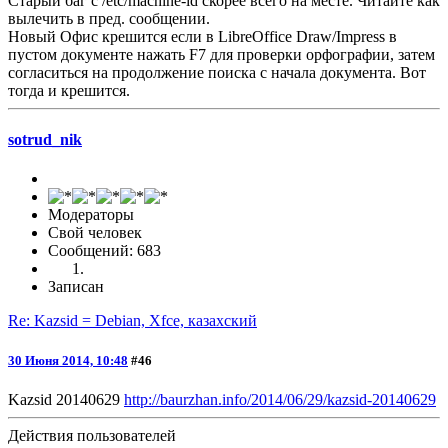
Старый баг с /etc/machine-id скорее всего на месте. Читайте как
вылечить в пред. сообщении.
Новый Офис крешится если в LibreOffice Draw/Impress в
пустом документе нажать F7 для проверки орфографии, затем
согласиться на продолжение поиска с начала документа. Вот
тогда и крешится.
sotrud_nik
Модераторы
Свой человек
Сообщений: 683
Записан
Re: Kazsid = Debian, Xfce, казахский
30 Июня 2014, 10:48
#46
Kazsid 20140629
http://baurzhan.info/2014/06/29/kazsid-20140629
Действия пользователей