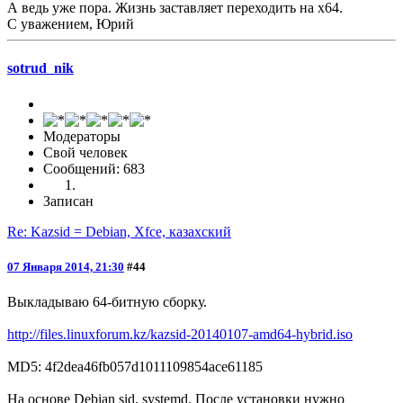
А ведь уже пора. Жизнь заставляет переходить на x64.
С уважением, Юрий
sotrud_nik
Модераторы
Свой человек
Сообщений: 683
Записан
Re: Kazsid = Debian, Xfce, казахский
07 Января 2014, 21:30
#44
Выкладываю 64-битную сборку.
http://files.linuxforum.kz/kazsid-20140107-amd64-hybrid.iso
MD5: 4f2dea46fb057d1011109854ace61185
На основе Debian sid, systemd. После установки нужно