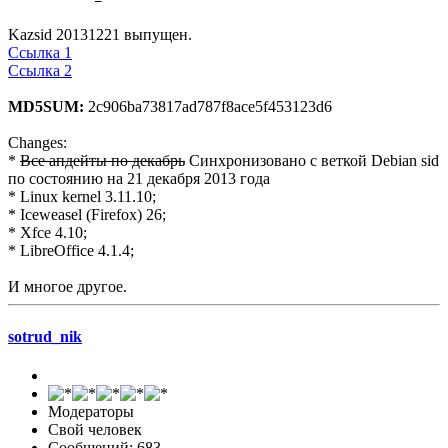
Kazsid 20131221 выпущен.
Ссылка 1
Ссылка 2
MD5SUM:
2c906ba73817ad787f8ace5f453123d6
Changes:
*
Все апдейты по декабрь
Синхронизовано с веткой Debian sid
по состоянию на 21 декабря 2013 года
* Linux kernel 3.11.10;
* Iceweasel (Firefox) 26;
* Xfce 4.10;
* LibreOffice 4.1.4;
И многое другое.
sotrud_nik
Модераторы
Свой человек
Сообщений: 683