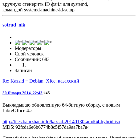
вручную сгенерить ID файл для systemd,
командой systemd-machine-id-setup
sotrud_nik
Модераторы
Свой человек
Сообщений: 683
Записан
Re: Kazsid = Debian, Xfce, казахский
30 Января 2014, 22:43
#45
Выкладываю обновленную 64-битную сборку, с новым
LibreOffice 4.2
http://files.baurzhan.info/kazsid-20140130-amd64-hybrid.iso
MD5: 92fcda6e6b6774b8c5f57da9aa7ba7a4