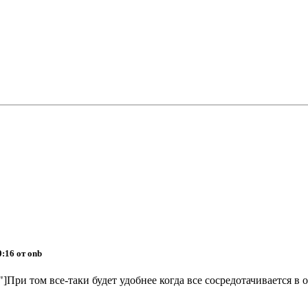
0:16 от onb
"]При том все-таки будет удобнее когда все сосредотачивается в од