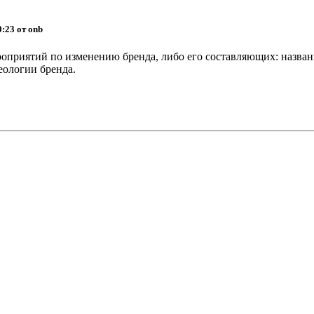
0:23 от onb
мероприятий по изменению бренда, либо его составляющих: назва
еологии бренда.