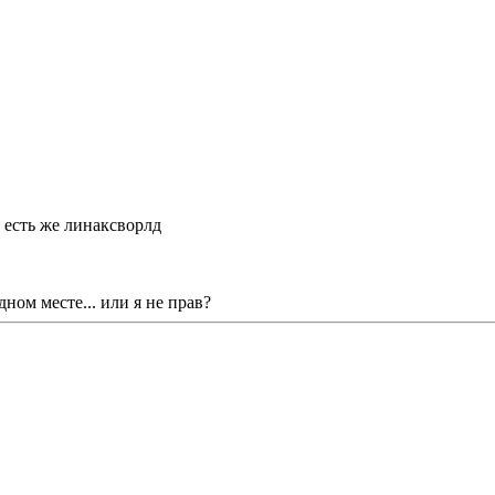
 есть же линаксворлд
дном месте... или я не прав?