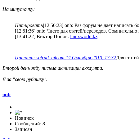
На минуточку:
Цитировать
[12:50:23] onb: Раз форум не даёт написать
[12:51:36] onb: Чисто для статей/переводов. Сомнительно
[13:41:22] Виктор Попов:
linuxworld.kz
Цитата: sotrud_nik от 14 Октября 2010, 17:32
Для статей
Второй день жду письма активации аккаунта.
Я за "свою рубашку".
onb
Новичок
Сообщений: 8
Записан