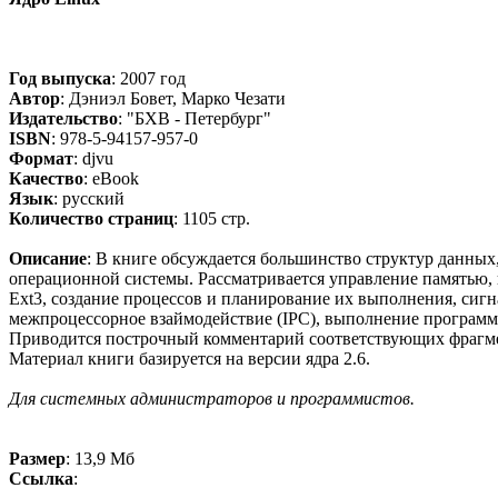
Год выпуска
: 2007 год
Автор
: Дэниэл Бовет, Марко Чезати
Издательство
: "БХВ - Петербург"
ISBN
: 978-5-94157-957-0
Формат
: djvu
Качество
: eBook
Язык
: русский
Количество страниц
: 1105 стр.
Описание
: В книге обсуждается большинство структур данны
операционной системы. Рассматривается управление памятью, в
Ext3, создание процессов и планирование их выполнения, сиг
межпроцессорное взаймодействие (IPC), выполнение программ
Приводится построчный комментарий соответствующих фрагме
Материал книги базируется на версии ядра 2.6.
Для системных администраторов и программистов.
Размер
: 13,9 Мб
Ссылка
: