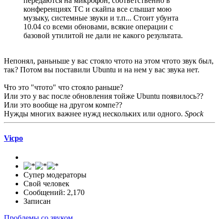
передаются на микрофон, соответственно в
конференциях ТС и скайпа все слышат мою
музыку, системные звуки и т.п... Стоит убунта
10.04 со всеми обновами, всякие операции с
базовой утилитой не дали не какого результата.
Непонял, раньньше у вас стояло чтото на этом чтото звук был,
так? Потом вы поставили Ubuntu и на нем у вас звука нет.
Что это "чтото" что стояло раньше?
Или это у вас после обновления тойже Ubuntu появилось??
Или это вообще на другом компе??
Нужды многих важнее нужд нескольких или одного.
Spock
Vicpo
Супер модераторы
Свой человек
Сообщений: 2,170
Записан
Проблемы со звуком