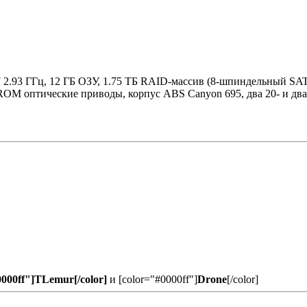
7 2.93 ГГц, 12 ГБ ОЗУ, 1.75 ТБ RAID-массив (8-шпиндельный SAT
 оптические приводы, корпус ABS Canyon 695, два 20- и два
0000ff"]TLemur[/color]
и
[color="#0000ff"]
Drone
[/color]