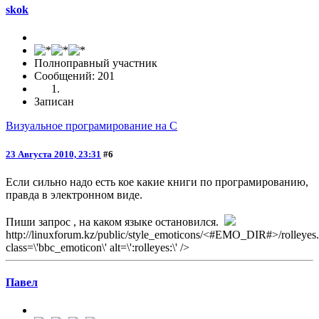
skok
Полноправный участник
Сообщений: 201
Записан
Визуальное програмирование на C
23 Августа 2010, 23:31
#6
Если сильно надо есть кое какие книги по програмированию,
правда в электронном виде.
Пиши запрос , на каком языке остановился.
http://linuxforum.kz/public/style_emoticons/<#EMO_DIR#>/rolleyes.g
class=\'bbc_emoticon\' alt=\':rolleyes:\' />
Павел