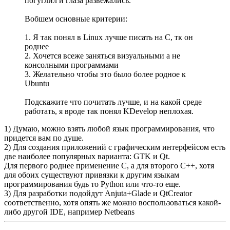
погуглил и глаза развежались.
Вобшем основные критерии:
1. Я так понял в Linux лучше писать на C, тк он
роднее
2. Хочется всеже заняться визуальными а не
консолными программами
3. Желательно чтобы это было более родное к
Ubuntu
Подскажите что почитать лучше, и на какой среде
работать, я вроде так понял KDevelop неплохая.
1) Думаю, можно взять любой язык программирования, что
придется вам по душе.
2) Для создания приложений с графическим интерфейсом есть
две наиболее популярных варианта: GTK и Qt.
Для первого роднее применение C, а для второго С++, хотя
для обоих существуют привязки к другим языкам
программирования будь то Python или что-то еще.
3) Для разработки подойдут Anjuta+Glade и QtCreator
соответственно, хотя опять же можно воспользоваться какой-
либо другой IDE, например Netbeans