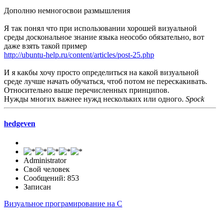
Дополню немногосвои размышления
Я так понял что при использовании хорошей визуальной
среды доскональное знание языка неособо обязательно, вот
даже взять такой пример
http://ubuntu-help.ru/content/articles/post-25.php
И я какбы хочу просто определиться на какой визуальной
среде лучше начать обучаться, чтоб потом не перескакивать.
Относительно выше перечисленных принципов.
Нужды многих важнее нужд нескольких или одного.
Spock
hedgeven
Administrator
Свой человек
Сообщений: 853
Записан
Визуальное програмирование на C