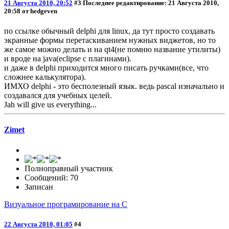
21 Августа 2010, 20:52
#3
Последнее редактирование
: 21 Августа 2010,
20:58 от hedgeven
по ссылке обычный delphi для linux, да тут просто создавать
экранные формы перетаскиванием нужных виджетов, но то
же самое можно делать и на qt4(не помню название утилиты)
и вроде на java(eclipse с плагинами).
и даже в delphi приходится много писать ручками(все, что
сложнее калькулятора).
ИМХО delphi - это бесполезный язык. ведь pascal изначально и
создавался для учебных целей.
Jah will give us everything...
Zimet
Полноправный участник
Сообщений: 70
Записан
Визуальное програмирование на C
22 Августа 2010, 01:05
#4