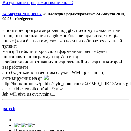
Визуальное програмирование на C
24 Августа 2010, 09:07
#8
Последнее редактирование
: 24 Августа 2010,
09:08 от hedgeven
я почти не программировал под gtk, поэтому тонкостей не
знаю, но приложения на gtk мне больше нравятся, чем qt-
шные (хотя бы по тому сколько весит и собирается qt-шный
тулкит).
хотя qt4 гибкий и кроссплатформенный. легче будет
портировать программу под Win и т.д.
вообще зависит от ваших предпочтений и среды, в которой
вы работаете.
а то будет как в известном случае: WM - gtk-шный, а
антивирусник на qt.
http://linuxforum.kz/public/style_emoticons/<#EMO_DIR#>/wink.gif
class=\'bbc_emoticon\' alt=\';)\' />
Jah will give us everything...
palych
Полноправный участник