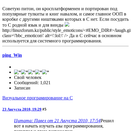
Советую питон, он кросплатформенен и портирован под
популярные тулкиты и книг навалом, и самое главное ООП в
коробке с другими ништяками которых в С нет. Если посудить
то С родной язык и для винды
http://linuxforum.kz/public/style_emoticons/<#EMO_DIR#>/laugh.gif
class=\'bbc_emoticon\' alt=\':lol:\' /> Да и С сейчас в основном
используется для системного программирования.
ping_Win
Свой человек
Сообщений: 1,021
Записан
Визуальное програмирование на C
23 Августа 2010, 19:29
#5
Цитата: Павел от 21 Августа 2010, 17:54
Решил
вот я начать изучать азы программирования,