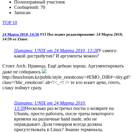
Полноправный участник
Сообщений: 70
Записан
TOP 10
24 Марта 2010, 14:56
#15
Последнее редактирование
: 24 Марта 2010,
14:59 от Zimet
Цитата: UNIX от 24 Марта 2010, 13:28
У самого
какой дистрибутив? И аргументы можно?
Стоит Arch. Нравица. Ещё дебиан хорош. Аргументировать
даже не собираюсь
http://linuxforum.kz/public/style_emoticons/<#EMO_DIR#>/dry.gif\'
class=\'bbc_emoticon\' alt=\'<_<\' /> те кто юзает арчи, генто,
слаку поймут сразу.
Цитата: UNIX от 24 Марта 2010,
13:59
Несколько раз встречал посты о возврате на
Ubuntu, просто работать, после траты некоторого
времени на различные hand made, ибо не
оправдывает. Доля геморроя всегда должна
присутствовать в Linux? Знание терминала,