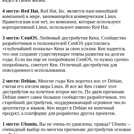
видел в своей жизни.
4 место: Red Hat.
Red Hat, Inc. является наиглавнейшей
компанией в мире, занимающейся коммерческим Linux.
Нравится вам или нет, но компании, которые используют
корпоративный Linux, используют именно Red Hat.
3 место: CentOS.
Любимый дистрибутив Кена. Сообщество
разработчиков и пользователей CentOS удостоились
«глубочайшей похвалы» Кена за свои усилия. Кен надеется,
что они сохранят существующие темпы развития на долгие
годы. Если вы еще не попробовали CentOS, то нужно срочно
попробовать, советует Кен. Отличный дистрибутив для
повседневного использования.
2 место: Debian.
Многие годы Кен воротил нос от Debian,
считая его изгоем мира Linux. И все же Кен ставит этот
дистрибутив на почетное второе место. По двум причинам:
Debian имеет самое большое сообщество разработчиков, это
старейший дистрибутив, поддерживающий огромное число
архитектур и языков. Кен видит в Debian не конечный
продукт, а платформу для разработки других проектов.
1 место: Ubuntu.
Вы не очень-то удивлены, правда? Ubuntu --
очевидный выбор по многим причинам: дистрибутив основан