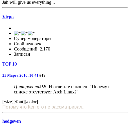
Jah will give us everything...
Vicpo
Супер модераторы
Свой человек
Сообщений: 2,170
Записан
TOP 10
25 Марта 2010, 10:41
#19
Цитировать
P.S.
И ответьте наконец: "Почему в
списке отсутствует Arch Linux?"
[/size][/font][/color]
Потому что Кен его не рассматривал...
hedgeven