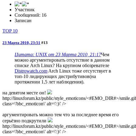
Участник
Сообщений: 16
Записан
TOP 10
23 Марта 2010, 23:51
#13
Цитата: UNIX от 23 Марта 2010, 21:17
Чем
можно аргументировать отсутствие в данном
списке Arch Linux? На крупном обозревателе
Distrowatch.com
Arch Linux тоже отсутствует в
топ-10 лидирующих дистрибутивов(на
протяжении 1,5 лет наблюдения).
на девятом месте он!
http://linuxforum.kz/public/style_emoticons/<#EMO_DIR#>/smile.gif
class=\'bbc_emoticon\' alt=\':)\' />
аргументировать можно тем что за последнее время его
серьёзно подкрутили
http://linuxforum.kz/public/style_emoticons/<#EMO_DIR#>/smile.gif
class=\'bbc_emoticon\' alt=\':)\' />