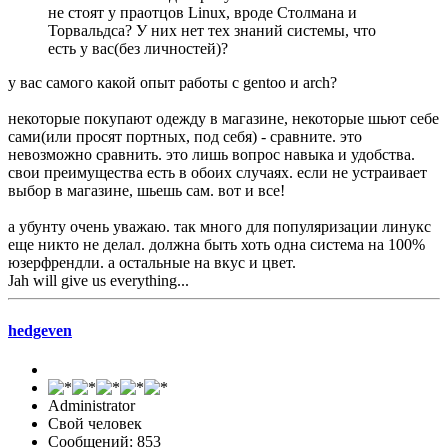
не стоят у праотцов Linux, вроде Столмана и
Торвальдса? У них нет тех знаний системы, что
есть у вас(без личностей)?
у вас самого какой опыт работы с gentoo и arch?
некоторые покупают одежду в магазине, некоторые шьют себе
сами(или просят портных, под себя) - сравните. это
невозможно сравнить. это лишь вопрос навыка и удобства.
свои преимущества есть в обоих случаях. если не устраивает
выбор в магазине, шьешь сам. вот и все!
а убунту очень уважаю. так много для популяризации линукс
еще никто не делал. должна быть хоть одна система на 100%
юзерфрендли. а остальные на вкус и цвет.
Jah will give us everything...
hedgeven
Administrator
Свой человек
Сообщений: 853