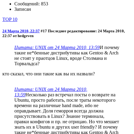
Сообщений: 853
Записан
TOP 10
24 Марта 2010, 22:37
#17
Последнее редактирование
: 24 Марта 2010,
22:37 от hedgeven
Цитата: UNIX от 24 Марта 2010, 13:59
И почему
такие не*бенные дистрибутивы как Gentoo & Arch
не стоят у праотцов Linux, вроде Столмана и
Торвальдса?
кто сказал, что они такие как вы их назвали?
Цитата: UNIX от 24 Марта 2010,
13:59
Несколько раз встречал посты о возврате на
Ubuntu, просто работать, после траты некоторого
времени на различные hand made, ибо не
оправдывает. Доля геморроя всегда должна
присутствовать в Linux? Знание терминала,
правки конфигов и пр. не отрицаю. Но что мешает
знать их в Ubuntu и других user friendly? И почему
такие не*бенные дистрибутивы как Gentoo & Arch