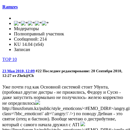
Ramzes
Модераторы
Полноправный участник
Сообщений: 214
KU 14.04 (x64)
Записан
TOP 10
23 Мая 2010, 12:09
#22
Последнее редактирование
: 20 Сентября 2010,
12:27 от Zhek@Ch
Уже почти год как Основной системой стоит Убунта,
(пробовал другие дистры - не прижились, Федору и Сусю -
даже запустить нормально не получилось- железо корректно
не определилось
http://linuxforum.kz/public/style_emoticons/<#EMO_DIR#>/angry.gif
class=\'bbc_emoticon\' alt=\':angry:\' />) по поводу Дебиан - это
святое (отец и бастион). Вообще мечтаю о дистрибутиве,
который с самого начала дружил с ATI
http://linuxforum.kz/public/style_emoticons/<#EMO_DIR#>/smile.gif