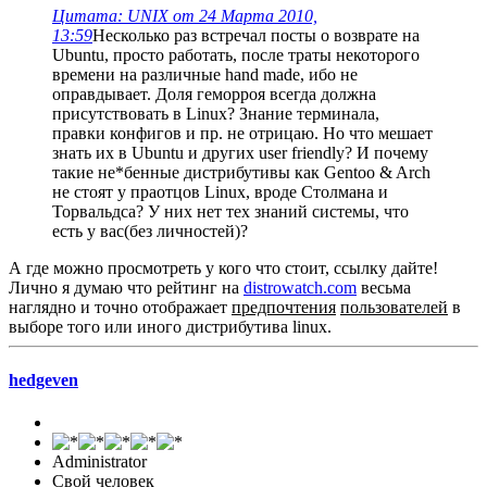
Цитата: UNIX от 24 Марта 2010,
13:59
Несколько раз встречал посты о возврате на
Ubuntu, просто работать, после траты некоторого
времени на различные hand made, ибо не
оправдывает. Доля геморроя всегда должна
присутствовать в Linux? Знание терминала,
правки конфигов и пр. не отрицаю. Но что мешает
знать их в Ubuntu и других user friendly? И почему
такие не*бенные дистрибутивы как Gentoo & Arch
не стоят у праотцов Linux, вроде Столмана и
Торвальдса? У них нет тех знаний системы, что
есть у вас(без личностей)?
А где можно просмотреть у кого что стоит, ссылку дайте!
Лично я думаю что рейтинг на
distrowatch.com
весьма
наглядно и точно отображает
предпочтения
пользователей
в
выборе того или иного дистрибутива linux.
hedgeven
Administrator
Свой человек