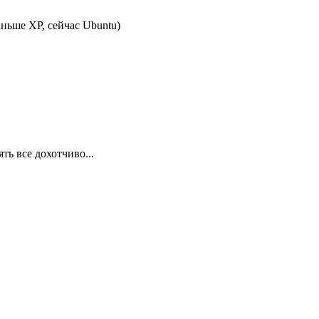
аньше XP, сейчас Ubuntu)
ять все дохотчиво...