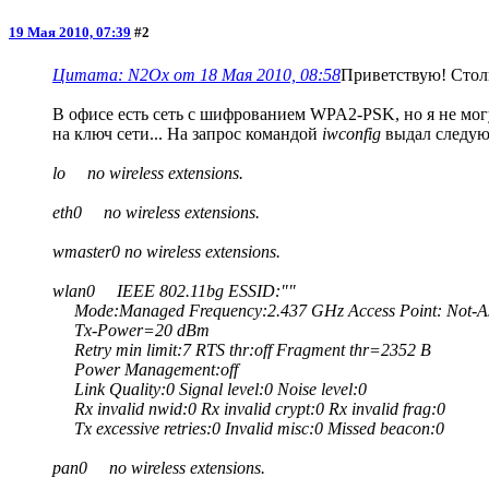
19 Мая 2010, 07:39
#2
Цитата: N2Ox от 18 Мая 2010, 08:58
Приветствую! Стол
В офисе есть сеть с шифрованием WPA2-PSK, но я не могу 
на ключ сети... На запрос командой
iwconfig
выдал следую
lo no wireless extensions.
eth0 no wireless extensions.
wmaster0 no wireless extensions.
wlan0 IEEE 802.11bg ESSID:""
Mode:Managed Frequency:2.437 GHz Access Point: Not-As
Tx-Power=20 dBm
Retry min limit:7 RTS thr:off Fragment thr=2352 B
Power Management:off
Link Quality:0 Signal level:0 Noise level:0
Rx invalid nwid:0 Rx invalid crypt:0 Rx invalid frag:0
Tx excessive retries:0 Invalid misc:0 Missed beacon:0
pan0 no wireless extensions.