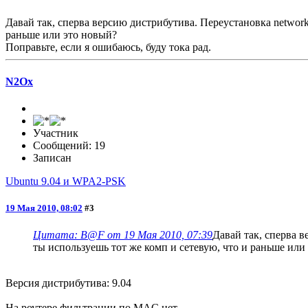
Давай так, сперва версию дистрибутива. Переустановка network
раньше или это новый?
Поправьте, если я ошибаюсь, буду тока рад.
N2Ox
Участник
Сообщений: 19
Записан
Ubuntu 9.04 и WPA2-PSK
19 Мая 2010, 08:02
#3
Цитата: B@F от 19 Мая 2010, 07:39
Давай так, сперва 
ты используешь тот же комп и сетевую, что и раньше или
Версия дистрибутива: 9.04
На роутере фильтрации по MAC нет