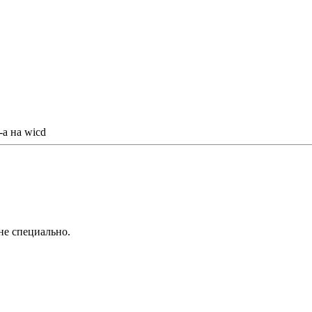
а на wicd
не специально.