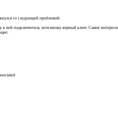
кнулся со следующей проблемой:
к ней подключиться, хотя ввожу верный ключ. Самое интересное -
щее:
sociated