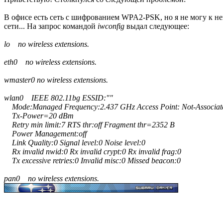
В офисе есть сеть с шифрованием WPA2-PSK, но я не могу к ней
сети... На запрос командой
iwconfig
выдал следующее:
lo no wireless extensions.
eth0 no wireless extensions.
wmaster0 no wireless extensions.
wlan0 IEEE 802.11bg ESSID:""
Mode:Managed Frequency:2.437 GHz Access Point: Not-Associat
Tx-Power=20 dBm
Retry min limit:7 RTS thr:off Fragment thr=2352 B
Power Management:off
Link Quality:0 Signal level:0 Noise level:0
Rx invalid nwid:0 Rx invalid crypt:0 Rx invalid frag:0
Tx excessive retries:0 Invalid misc:0 Missed beacon:0
pan0 no wireless extensions.