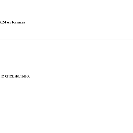
4:24 от Ramzes
не специально.