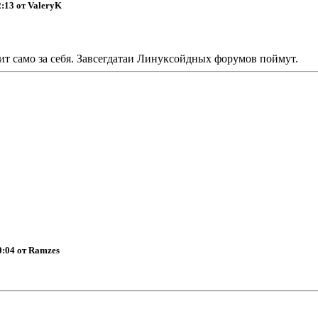
2:13 от ValeryK
т само за себя. Завсегдатаи Линуксойдных форумов поймут.
0:04 от Ramzes