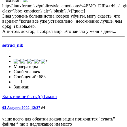
локалями
http://linuxforum.kz/public/style_emoticons/<#EMO_DIR#>/blush.gif
class=\'bbc_emoticon\' alt=\':blush:\' />[/quote]
Зная уровень большинства юзеров убунты, могу сказать, что
вариант "когда все уже установлено" несомненно лучше, чем
dpkg -i blabla.deb.
А потом, доктор, я собрал мир. Это заняло у меня 7 дней...
sotrud_nik
Модераторы
Свой человек
Сообщений: 683
Записан
Быть или не быть (с) Гамлет
05 Августа 2009, 12:27
#4
чаще всего для обкатки локализации приходится "сувать"
файлы *.mo в надлежащее им место