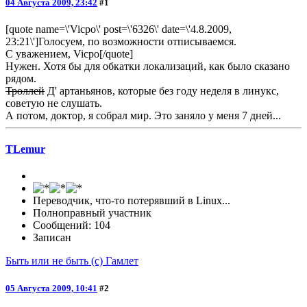
04 Августа 2009, 23:42
#1
[quote name=\'Vicpo\' post=\'6326\' date=\'4.8.2009,
23:21\']Голосуем, по возможности отписываемся.
С уважением, Vicpo[/quote]
Нужен. Хотя бы для обкатки локализаций, как было сказано
рядом.
Троллей
Д' артаньянов, которые без году неделя в линукс,
советую не слушать.
А потом, доктор, я собрал мир. Это заняло у меня 7 дней...
TLemur
Переводчик, что-то потерявший в Linux...
Полноправный участник
Сообщений: 104
Записан
Быть или не быть (с) Гамлет
05 Августа 2009, 10:41
#2