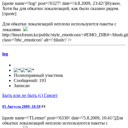
[quote name=\'log\' post=\'6327\' date=\'4.8.2009, 23:42\']Нужен.
Хотя бы для обкатки локализаций, как было сказано рядом.
[/quote]
Для обкатки локализаций неплохо используются пакеты с
локалями
http://linuxforum.kz/public/style_emoticons/<#EMO_DIR#>/blush.gif
class=\'bbc_emoticon\' alt=\':blush:\' />
log
Полноправный участник
Сообщений: 193
Записан
Быть или не быть (с) Гамлет
05 Августа 2009, 10:59
#3
[quote name=\'TLemur\' post=\'6330\' date=\'5.8.2009, 10:41\']Для
обкатки локализаций неплохо используются пакеты с