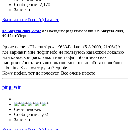
Сообщений: 2,170
Записан
Быть или не быть (с) Гамлет
05 Августа 2009, 22:42
#7
Последнее редактирование
: 06 Августа 2009,
00:15 от Vicpo
[quote name=\'TLemur\' post=\'6334\' date=\'5.8.2009, 21:06\']А
где вариант: мне пофиг ибо не пользуюсь казахской локалью
или казахской раскладкой или пофиг ибо я знаю как
настроить/поставить локаль или мне пофиг ибо я не люблю
Ubuntu а Slackware рулит?[/quote]
Кому пофиг, тот не голосует. Все очень просто.
ping_Win
Свой человек
Сообщений: 1,021
Записан
Быть или не быть (с) Гамлет