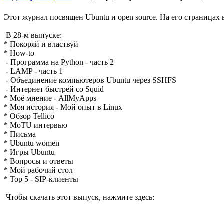
Этот журнал посвящен Ubuntu и open source. На его страницах 
В 28-м выпуске:
* Покоряй и властвуй
* How-to
- Программа на Python - часть 2
- LAMP - часть 1
- Объединение компьютеров Ubuntu через SSHFS
- Интернет быстрей со Squid
* Моё мнение - AllMyApps
* Моя история - Мой опыт в Linux
* Обзор Tellico
* MoTU интервью
* Письма
* Ubuntu women
* Игры Ubuntu
* Вопросы и ответы
* Мой рабочий стол
* Top 5 - SIP-клиенты
Чтобы скачать этот выпуск, нажмите здесь: