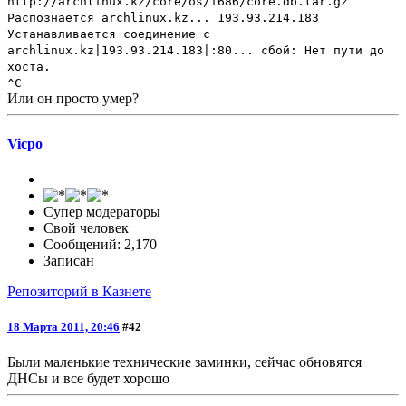
http://archlinux.kz/core/os/i686/core.db.tar.gz
Распознаётся archlinux.kz... 193.93.214.183
Устанавливается соединение с
archlinux.kz|193.93.214.183|:80... сбой: Нет пути до
хоста.
^C
Или он просто умер?
Vicpo
Супер модераторы
Свой человек
Сообщений: 2,170
Записан
Репозиторий в Казнете
18 Марта 2011, 20:46
#42
Были маленькие технические заминки, сейчас обновятся
ДНСы и все будет хорошо