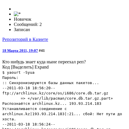
Новичок
Сообщений: 2
Записан
Репозиторий в Казнете
18 Марта 2011, 19:07
#41
Кто нибудь знает куда ныне переехал реп?
Код
[Выделить]
Expand
$ yaourt -Syua
Пароль:
:: Синхронизируются базы данных пакетов...
--2011-03-18 18:56:20--
ftp://archlinux.kz/core/os/i686/core.db.tar.gz
=> «/var/lib/pacman/core.db.tar.gz.part»
Распознаётся archlinux.kz... 193.93.214.183
Устанавливается соединение с
archlinux.kz|193.93.214.183|:21... сбой: Нет пути до
хоста.
--2011-03-18 18:56:24--