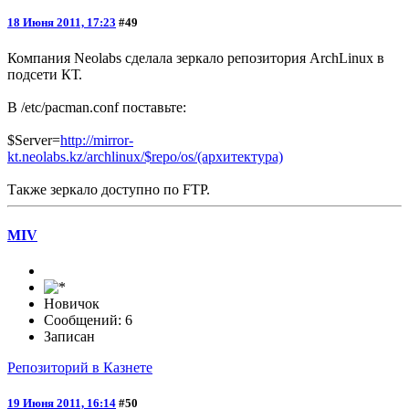
18 Июня 2011, 17:23
#49
Компания Neolabs сделала зеркало репозитория ArchLinux в
подсети КТ.
В /etc/pacman.conf поставьте:
$Server=
http://mirror-
kt.neolabs.kz/archlinux/$repo/os/(архитектура)
Также зеркало доступно по FTP.
MIV
Новичок
Сообщений: 6
Записан
Репозиторий в Казнете
19 Июня 2011, 16:14
#50