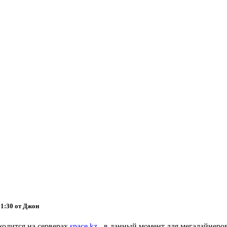
01:30 от Джон
ходится на серверах
space.kz
- в данный момент для мегалайнеро