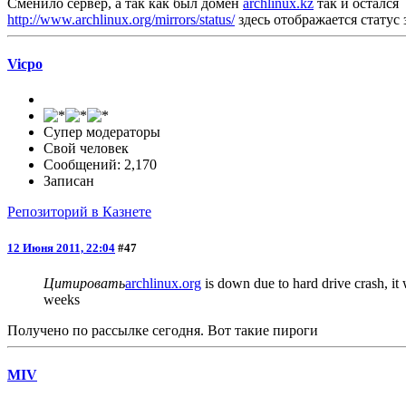
Сменило сервер, а так как был домен
archlinux.kz
так и остался
http://www.archlinux.org/mirrors/status/
здесь отображается статус 
Vicpo
Супер модераторы
Свой человек
Сообщений: 2,170
Записан
Репозиторий в Казнете
12 Июня 2011, 22:04
#47
Цитировать
archlinux.org
is down due to hard drive crash, it 
weeks
Получено по рассылке сегодня. Вот такие пироги
MIV