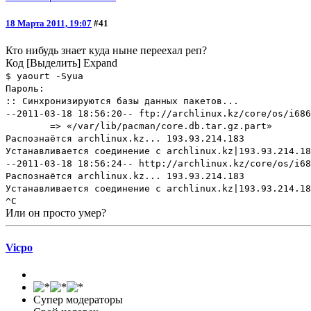
18 Марта 2011, 19:07
#41
Кто нибудь знает куда ныне переехал реп?
Код
[Выделить]
Expand
$ yaourt -Syua
Пароль:
:: Синхронизируются базы данных пакетов...
--2011-03-18 18:56:20-- ftp://archlinux.kz/core/os/i686
=> «/var/lib/pacman/core.db.tar.gz.part»
Распознаётся archlinux.kz... 193.93.214.183
Устанавливается соединение с archlinux.kz|193.93.214.18
--2011-03-18 18:56:24-- http://archlinux.kz/core/os/i68
Распознаётся archlinux.kz... 193.93.214.183
Устанавливается соединение с archlinux.kz|193.93.214.18
^C
Или он просто умер?
Vicpo
Супер модераторы