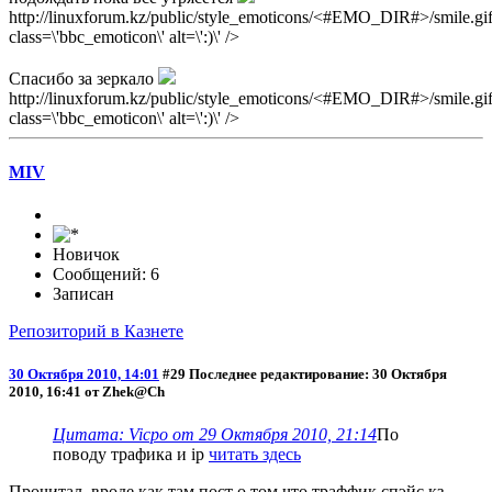
http://linuxforum.kz/public/style_emoticons/<#EMO_DIR#>/smile.gif
class=\'bbc_emoticon\' alt=\':)\' />
Спасибо за зеркало
http://linuxforum.kz/public/style_emoticons/<#EMO_DIR#>/smile.gif
class=\'bbc_emoticon\' alt=\':)\' />
MIV
Новичок
Сообщений: 6
Записан
Репозиторий в Казнете
30 Октября 2010, 14:01
#29
Последнее редактирование
: 30 Октября
2010, 16:41 от Zhek@Ch
Цитата: Vicpo от 29 Октября 2010, 21:14
По
поводу трафика и ip
читать здесь
Прочитал, вроде как там пост о том что траффик спэйс.кз