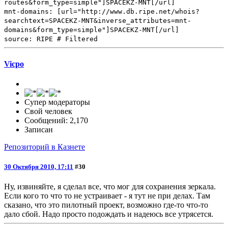
routes&form_type=simple"]SPACEKZ-MNT[/url]
mnt-domains: [url="http://www.db.ripe.net/whois?
searchtext=SPACEKZ-MNT&inverse_attributes=mnt-
domains&form_type=simple"]SPACEKZ-MNT[/url]
source: RIPE # Filtered
Vicpo
Супер модераторы
Свой человек
Сообщений: 2,170
Записан
Репозиторий в Казнете
30 Октября 2010, 17:11
#30
Ну, извиняйте, я сделал все, что мог для сохранения зеркала.
Если кого то что то не устраивает - я тут не при делах. Там
сказано, что это пилотный проект, возможно где-то что-то
дало сбой. Надо просто подождать и надеюсь все утрясется.