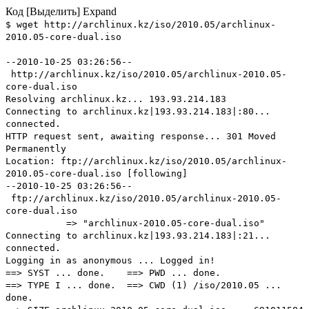
Код
[Выделить]
Expand
$ wget http://archlinux.kz/iso/2010.05/archlinux-
2010.05-core-dual.iso
--2010-10-25 03:26:56--
http://archlinux.kz/iso/2010.05/archlinux-2010.05-
core-dual.iso
Resolving archlinux.kz... 193.93.214.183
Connecting to archlinux.kz|193.93.214.183|:80...
connected.
HTTP request sent, awaiting response... 301 Moved
Permanently
Location: ftp://archlinux.kz/iso/2010.05/archlinux-
2010.05-core-dual.iso [following]
--2010-10-25 03:26:56--
ftp://archlinux.kz/iso/2010.05/archlinux-2010.05-
core-dual.iso
=> "archlinux-2010.05-core-dual.iso"
Connecting to archlinux.kz|193.93.214.183|:21...
connected.
Logging in as anonymous ... Logged in!
==> SYST ... done. ==> PWD ... done.
==> TYPE I ... done. ==> CWD (1) /iso/2010.05 ...
done.