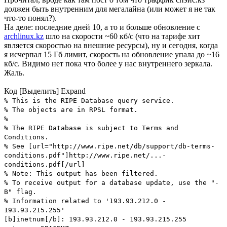
должен быть внутренним для мегалайна (или может я не так
что-то понял?).
На деле: последние дней 10, а то и больше обновление с
archlinux.kz
шло на скорости ~60 кб/с (что на тарифе хит
является скоростью на внешние ресурсы), ну и сегодня, когда
я исчерпал 15 Гб лимит, скорость на обновление упала до ~16
кб/с. Видимо нет пока что более у нас внутреннего зеркала.
Жаль.
Код
[Выделить]
Expand
% This is the RIPE Database query service.
% The objects are in RPSL format.
%
% The RIPE Database is subject to Terms and
Conditions.
% See [url="http://www.ripe.net/db/support/db-terms-
conditions.pdf"]http://www.ripe.net/...-
conditions.pdf[/url]
% Note: This output has been filtered.
% To receive output for a database update, use the "-
B" flag.
% Information related to '193.93.212.0 -
193.93.215.255'
[b]inetnum[/b]: 193.93.212.0 - 193.93.215.255