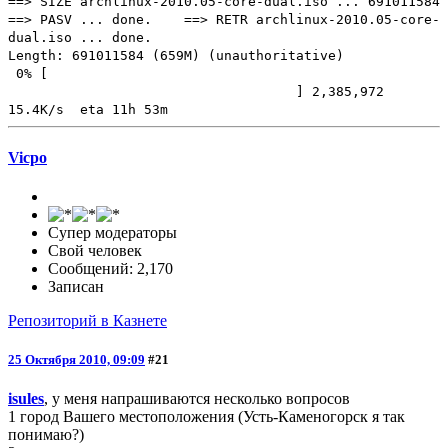
==> SIZE archlinux-2010.05-core-dual.iso ... 691011584
==> PASV ... done. ==> RETR archlinux-2010.05-core-
dual.iso ... done.
Length: 691011584 (659M) (unauthoritative)
0% [
] 2,385,972
15.4K/s eta 11h 53m
Vicpo
Супер модераторы
Свой человек
Сообщений: 2,170
Записан
Репозиторий в Казнете
25 Октября 2010, 09:09
#21
isules
, у меня напрашиваются несколько вопросов
1 город Вашего местоположения (Усть-Каменогорск я так
понимаю?)