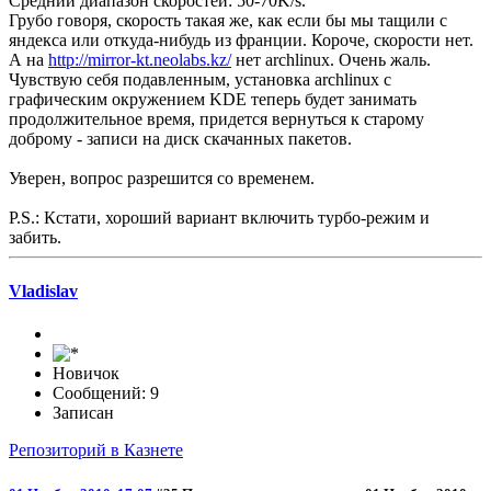
Средний диапазон скоростей: 50-70K/s.
Грубо говоря, скорость такая же, как если бы мы тащили с
яндекса или откуда-нибудь из франции. Короче, скорости нет.
А на
http://mirror-kt.neolabs.kz/
нет archlinux. Очень жаль.
Чувствую себя подавленным, установка archlinux с
графическим окружением KDE теперь будет занимать
продолжительное время, придется вернуться к старому
доброму - записи на диск скачанных пакетов.
Уверен, вопрос разрешится со временем.
P.S.: Кстати, хороший вариант включить турбо-режим и
забить.
Vladislav
Новичок
Сообщений: 9
Записан
Репозиторий в Казнете