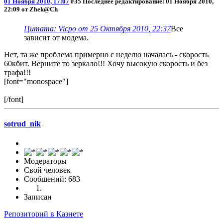
01 Ноября 2010, 17:07
#35
Последнее редактирование
: 01 Ноября 2010,
22:09 от Zhek@Ch
Цитата: Vicpo от 25 Октября 2010, 22:37
Все
зависит от модема.
Нет, та же проблема примерно с неделю началась - скорость
60кбит. Верните то зеркало!!! Хочу высокую скорость и без
трафа!!!
[font="monospace"]
[/font]
sotrud_nik
Модераторы
Свой человек
Сообщений: 683
Записан
Репозиторий в Казнете